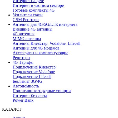
Интернет на даче
Интернет в частном секторе
Готовые комплекты 4G
Усилители связи
GSM Репітери
Антенны для 4G/5G/LTE интернета
Внешние 4G антенны
4G антенны
MIMO антенны
Антенны Киевстар, Vodafone, Lifecell
Антенны для 4G модемов
Аксессуары и комплектующие
Репитеры
4G Тарифы
Подключение Киевстар
Подключение Vodafone
Подключение Lifecell
Безлимит 3G\4G
Автономность
Портативные зарядные станции
Интернет без света
Power Bank
КАТАЛОГ