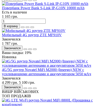
Повербанк Power Bank S-Link IP-G10N 10000 mAh
Есть в наличии
1 165 грн.
В корзину
Мобильный 4G роутер ZTE MF910V
Закончился
1 787 грн.
Закончился
Ваша скидка: 19%
Новинка
4G/5G роутер Novatel MiFi M2000 (Inseego) NEW с
усиливающими антеннами и аккумулятором 5050 мАч
Закончился
4 299 грн.
5 100 грн.
Закончился
ВИБІР ВІЙСЬКОВИХ
ТОП ПРОДАЖІВ