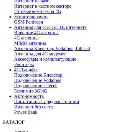
Интернет на даче
Интернет в частном секторе
Готовые комплекты 4G
Усилители связи
GSM Репітери
Антенны для 4G/5G/LTE интернета
Внешние 4G антенны
4G антенны
MIMO антенны
Антенны Киевстар, Vodafone, Lifecell
Антенны для 4G модемов
Аксессуары и комплектующие
Репитеры
4G Тарифы
Подключение Киевстар
Подключение Vodafone
Подключение Lifecell
Безлимит 3G\4G
Автономность
Портативные зарядные станции
Интернет без света
Power Bank
КАТАЛОГ