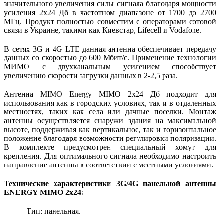
значительного увеличения силы сигнала благодаря мощности 
усиления 2х24 Дб в частотном диапазоне от 1700 до 2700 
МГц. Продукт полностью совместим с операторами сотовой 
связи в Украине, такими как Киевстар, Lifecell и Vodafone.
В сетях 3G и 4G LTE данная антенна обеспечивает передачу 
данных со скоростью до 600 Мбит/с. Применение технологии 
МИМО с двухканальным усилением способствует 
увеличению скорости загрузки данных в 2-2,5 раза.
Антенна MIMO Energy MIMO 2х24 Дб подходит для 
использования как в городских условиях, так и в отдаленных 
местностях, таких как села или дачные поселки. Монтаж 
антенны осуществляется снаружи здания на максимальной 
высоте, поддерживая как вертикальное, так и горизонтальное 
положение благодаря возможности регулировки поляризации. 
В комплекте предусмотрен специальный хомут для 
крепления. Для оптимального сигнала необходимо настроить 
направление антенны в соответствии с местными условиями.
Технические характеристики 3G/4G панельной антенны 
ENERGY MIMO 2x24:
Тип: панельная.