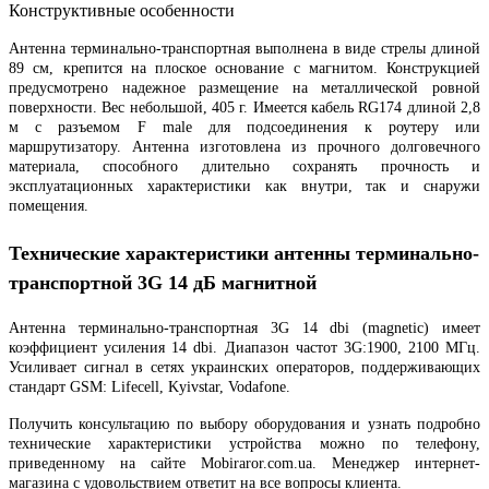
Конструктивные особенности
Антенна терминально-транспортная выполнена в виде стрелы длиной
89 см, крепится на плоское основание с магнитом. Конструкцией
предусмотрено надежное размещение на металлической ровной
поверхности. Вес небольшой, 405 г. Имеется кабель RG174 длиной 2,8
м с разъемом F male для подсоединения к роутеру или
маршрутизатору. Антенна изготовлена из прочного долговечного
материала, способного длительно сохранять прочность и
эксплуатационных характеристики как внутри, так и снаружи
помещения.
Технические характеристики антенны терминально-
транспортной 3G 14 дБ магнитной
Антенна терминально-транспортная 3G 14 dbi (magnetic) имеет
коэффициент усиления 14 dbi. Диапазон частот 3G:1900, 2100 МГц.
Усиливает сигнал в сетях украинских операторов, поддерживающих
стандарт GSM: Lifecell, Kyivstar, Vodafone.
Получить консультацию по выбору оборудования и узнать подробно
технические характеристики устройства можно по телефону,
приведенному на сайте Mobiraror.com.ua. Менеджер интернет-
магазина с удовольствием ответит на все вопросы клиента.