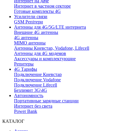
Интернет на даче
Интернет в частном секторе
Готовые комплекты 4G
Усилители связи
GSM Репітери
Антенны для 4G/5G/LTE интернета
Внешние 4G антенны
4G антенны
MIMO антенны
Антенны Киевстар, Vodafone, Lifecell
Антенны для 4G модемов
Аксессуары и комплектующие
Репитеры
4G Тарифы
Подключение Киевстар
Подключение Vodafone
Подключение Lifecell
Безлимит 3G\4G
Автономность
Портативные зарядные станции
Интернет без света
Power Bank
КАТАЛОГ