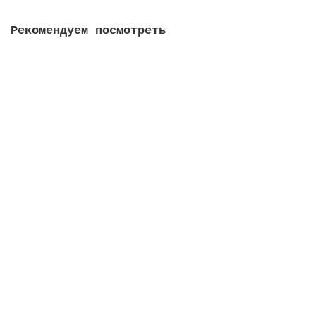
Рекомендуем посмотреть
Переходник TS-9 на F для подключения антенны 4G к
роутеру
Есть в наличии
170 грн.
В корзину
Netgear AirCard 790
Закончился