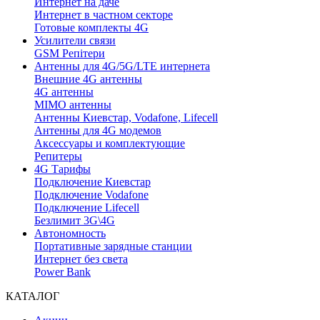
Интернет на даче
Интернет в частном секторе
Готовые комплекты 4G
Усилители связи
GSM Репітери
Антенны для 4G/5G/LTE интернета
Внешние 4G антенны
4G антенны
MIMO антенны
Антенны Киевстар, Vodafone, Lifecell
Антенны для 4G модемов
Аксессуары и комплектующие
Репитеры
4G Тарифы
Подключение Киевстар
Подключение Vodafone
Подключение Lifecell
Безлимит 3G\4G
Автономность
Портативные зарядные станции
Интернет без света
Power Bank
КАТАЛОГ