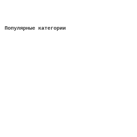
В корзину
Популярные категории
Антенны для 4G/5G/LTE
интернета
4G антенны
GSM антенны
MIMO антенны
Антенны для 4g модемов
Антенны для мобильного
интернета
Кабель для 3G / 4G антенн
Все категории
Роутеры 4G/5G/LTE