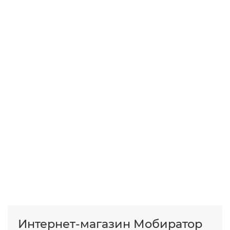
06.05.2026
Микола
4G Комплект для военных роутер
Novatel MiFi 8800L с антенной
ENERGY MIMO 2x15 дБ (1700–2700
МГц) c кабелем и переходниками
Купував для військових потреб.
Надійний варіант, який реально
працює в складних умовах. Важливо
прав..
→
05.05.2026
Ростислав
Интернет-магазин Мобиратор