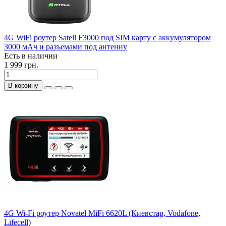
4G WiFi роутер Satell F3000 под SIM карту с аккумулятором
3000 мАч и разъемами под антенну
Есть в наличии
1 999 грн.
В корзину
4G Wi-Fi роутер Novatel MiFi 6620L (Киевстар, Vodafone,
Lifecell)