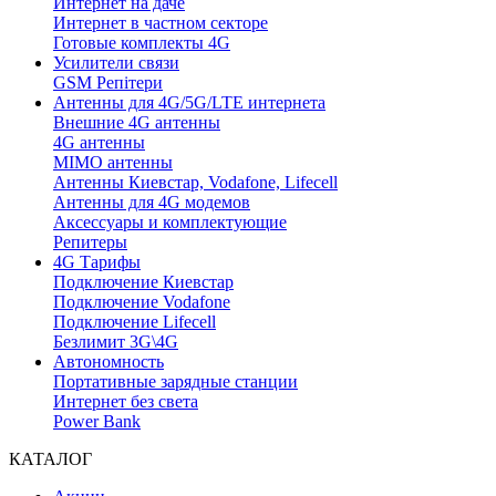
Интернет на даче
Интернет в частном секторе
Готовые комплекты 4G
Усилители связи
GSM Репітери
Антенны для 4G/5G/LTE интернета
Внешние 4G антенны
4G антенны
MIMO антенны
Антенны Киевстар, Vodafone, Lifecell
Антенны для 4G модемов
Аксессуары и комплектующие
Репитеры
4G Тарифы
Подключение Киевстар
Подключение Vodafone
Подключение Lifecell
Безлимит 3G\4G
Автономность
Портативные зарядные станции
Интернет без света
Power Bank
КАТАЛОГ