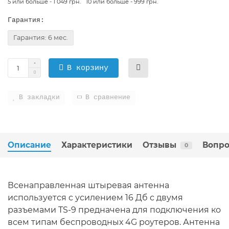
5 или больше - 1 049 грн.
10 или больше - 999 грн.
Гарантия:
Гарантия: 6 мес.
В корзину
В закладки
В сравнение
Описание
Характеристики
Отзывы
Вопро
0
Всенаправленная штыревая антенна
используется с усилением 16 Дб с двумя
разъемами TS-9 предначена для подключения ко
всем типам беспроводных 4G роутеров. Антенна