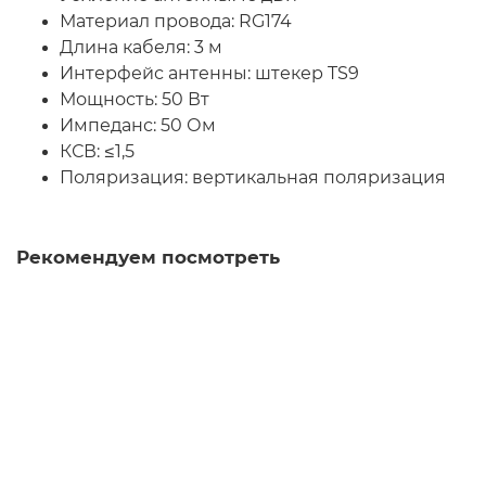
Материал провода: RG174
Длина кабеля: 3 м
Интерфейс антенны: штекер TS9
Мощность: 50 Вт
Импеданс: 50 Ом
КСВ: ≤1,5
Поляризация: вертикальная поляризация
Рекомендуем посмотреть
Мобильный роутер Netgear Jetpack AC791L
Закончился
2 037 грн.