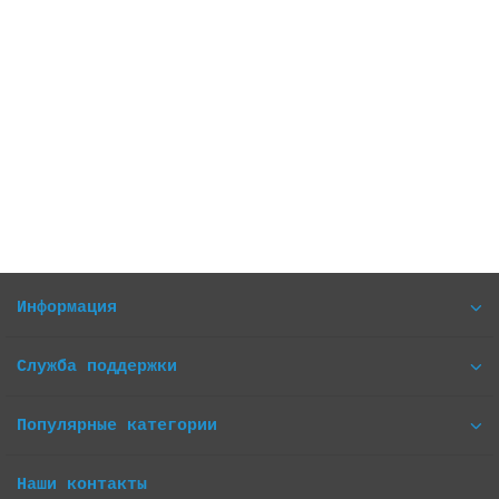
4G Антенна автомобильная MIMO 16 Дб 698-960/1700-
2700 МГц (TS-9) для усиления мобильного интернета
Есть в наличии
1 199 грн.
В корзину
Информация
Служба поддержки
Популярные категории
Наши контакты