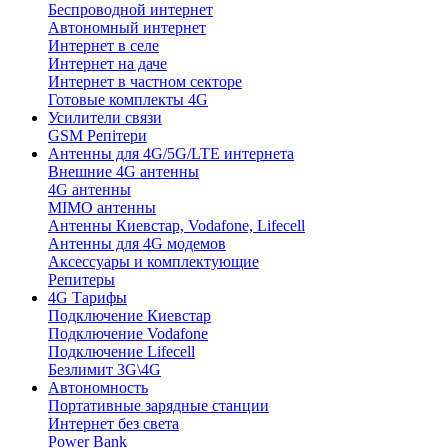
Беспроводной интернет
Автономный интернет
Интернет в селе
Интернет на даче
Интернет в частном секторе
Готовые комплекты 4G
Усилители связи
GSM Репітери
Антенны для 4G/5G/LTE интернета
Внешние 4G антенны
4G антенны
MIMO антенны
Антенны Киевстар, Vodafone, Lifecell
Антенны для 4G модемов
Аксессуары и комплектующие
Репитеры
4G Тарифы
Подключение Киевстар
Подключение Vodafone
Подключение Lifecell
Безлимит 3G\4G
Автономность
Портативные зарядные станции
Интернет без света
Power Bank