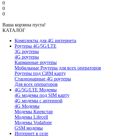
0
0
0
Ваша корзина пуста!
КАТАЛОГ
Комплекты для 4G интернета
Роутеры 4G/5G/LTE
3G роутеры
4G роутеры
Карманные роутеры
Мобильные Роутеры для всех операторов
Роутеры под СИМ карту
Стационарные 4G роутеры
Для всех операторов
4G/5G/LTE Модемы
4G модемы под SIM карту
4G модемы с антенной
4G Модемы
Модемы Киевстар
Модемы Lifecell
Модемы Vodafone
GSM модемы
Интернет в селе