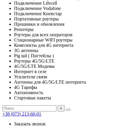
Подключение Lifecell
Подключение Vodafone
Подключение Киевстар
Портативные роутеры
Прошивки и обновления
Репитеры
Роутеры для всех операторов
Стационарные WIFI роутеры
Комплекты для 4G интернета
3G антенны
Pig tail ( Пигтейлы )
Роутеры 4G/5G/LTE
4G/5G/LTE Модемы
Интернет в селе
Усилители связи
Антенны для 4G/5G/LTE интернета
4G Тарифы
Автономность
Стартовые пакеты
×
+38 (073) 213-60-01
Заказать звонок