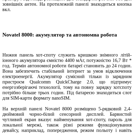
зовнішніх антен. На протилежній панелі знаходиться кнопка
вкл.
Novatel 8000: акумулятор та автономна робота
Нижня панель хот-споту служить кришкою знімного літій-
іонного акумулятора ємністю 4400 мАг, потужністю 16,7 Вт *
год. Термін автономної роботи батареї становить до 24 годин.
Вона забезпечить стабільний інтернет за умов відключення
електроенергії. Акумулятор сумісний тільки із зарядним
пристроєм Qualcomm QuickCharge 2.0, що підтримує
енергозберігаючі технології, тому на повну зарядку хотспоту
потрібно більше трьох годин. Під батареєю знаходиться слот
для SIM-карти формату nanoSIM.
На верхній панелі Novatel 8000 розміщено 5-рядковий 2,4-
дюймовий чорно-білий сенсорний дисплей. Барвистий
чутливий екран вказує найменування хот-споту, пароль для
локальної мережі, також різні режими функціонування
девайсу, наприклад, попередження, режим польоту і навіть