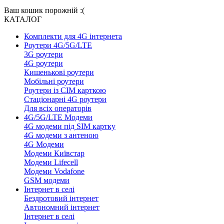
Ваш кошик порожній :(
КАТАЛОГ
Комплекти для 4G інтернета
Роутери 4G/5G/LTE
3G роутери
4G роутери
Кишенькові роутери
Мобільні роутери
Роутери із СІМ карткою
Стаціонарні 4G роутери
Для всіх операторів
4G/5G/LTE Модеми
4G модеми під SIM картку
4G модеми з антеною
4G Модеми
Модеми Київстар
Модеми Lifecell
Модеми Vodafone
GSM модеми
Інтернет в селі
Бездротовий інтернет
Автономний інтернет
Інтернет в селі