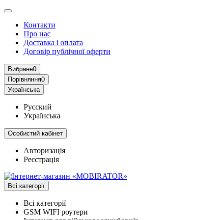
Контакти
Про нас
Доставка і оплата
Договір публічної оферти
Вибране
0
Порівняння
0
Українська
Русский
Українська
Особистий кабінет
Авторизація
Реєстрація
Всі категорії
Всі категорії
GSM WIFI роутери