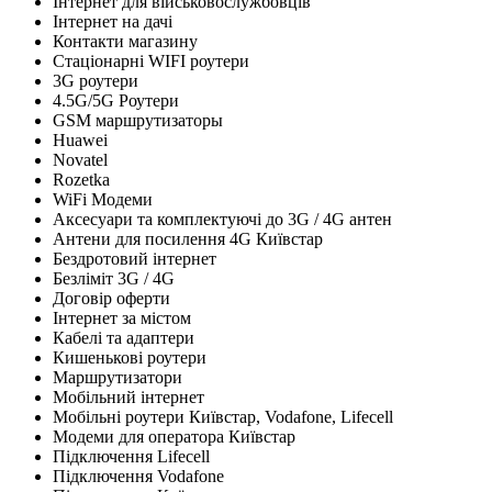
Інтернет для військовослужбовців
Інтернет на дачі
Контакти магазину
Стаціонарні WIFI роутери
3G роутери
4.5G/5G Роутери
GSM маршрутизаторы
Huawei
Novatel
Rozetka
WiFi Модеми
Аксесуари та комплектуючі до 3G / 4G антен
Антени для посилення 4G Київстар
Бездротовий інтернет
Безліміт 3G / 4G
Договір оферти
Інтернет за містом
Кабелі та адаптери
Кишенькові роутери
Маршрутизатори
Мобільний інтернет
Мобільні роутери Київстар, Vodafone, Lifecell
Модеми для оператора Київстар
Підключення Lifecell
Підключення Vodafone