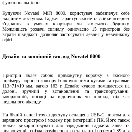
функціональністю.
Купуючи Novatel MiFi 8000, користувач забезпечує себе
надійним доступом. Гаджет гарантує якісне та стійке інтернет
з'єднання в умовах квартири чи заміського будинку.
Можливість роздачі сигналу одночасно 15 пристроїв без
втрати швидкості дозволяє застосувати девайс у невеликому
офісі.
Дизайн та зовнішній вигляд Novatel 8000
Пристрій являє собою прямокутну коробку з якісного
полімеру чорного кольору із округленими кутами та гранями
113×71×19 мм, вагою 163 г. Девайс чудово поміщається на
долоні, зручний у встановленні та транспортуванні.
закордонній, поїздці на відпочинок чи природі під час
недільного вікенду.
На бічній панелі точка доступу оснащена USB-C портом для
зарядного пристрою і модему при інтеграції з ПК. Його також
можна використовувати для заряджання гаджета. Зліва та
праворуч від гнізда розміщено два стандартні роз'єми TS9 для