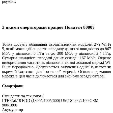
роумінг.
З якими операторами працює Новател 8000?
Точка доступу обладнана дводіапазонним модулем 2×2 Wi-Fi
5, який може здійснювати передачу даних зі швидкістю до 867
Мб/с у діапазоні 5 ГГц та до 300 Мб/с у діапазоні 2,4 ГГц.
Сумарна швидкість передачі даних складе 1167 Мб/с. Окреме
використання частотних діапазонів як дві локальні мережі Wi-
Fi не передбачено. Допускається залучення однієї із частот як
окремий хот-спот для гостьової мережі. Основна домашня
мережа в цей час відключається для економії заряду батареї.
Смартфони
Стандарти та технології
LTE Cat.18 FDD (1800/2100/2600) UMTS 900/2100 GSM
900/1800
Акумулятор