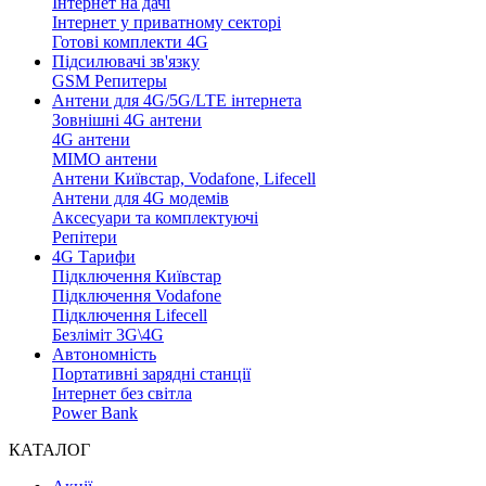
Інтернет на дачі
Інтернет у приватному секторі
Готові комплекти 4G
Підсилювачі зв'язку
GSM Репитеры
Антени для 4G/5G/LTE інтернета
Зовнішні 4G антени
4G антени
MIMO антени
Антени Київстар, Vodafone, Lifecell
Антени для 4G модемів
Аксесуари та комплектуючі
Репітери
4G Тарифи
Підключення Київстар
Підключення Vodafone
Підключення Lifecell
Безліміт 3G\4G
Автономність
Портативні зарядні станції
Інтернет без світла
Power Bank
КАТАЛОГ