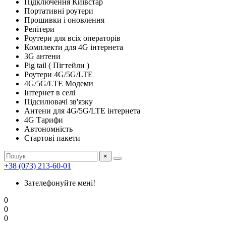
Підключення Київстар
Портативні роутери
Прошивки і оновлення
Репітери
Роутери для всіх операторів
Комплекти для 4G інтернета
3G антени
Pig tail ( Пігтейли )
Роутери 4G/5G/LTE
4G/5G/LTE Модеми
Інтернет в селі
Підсилювачі зв'язку
Антени для 4G/5G/LTE інтернета
4G Тарифи
Автономність
Стартові пакети
×
+38 (073) 213-60-01
Зателефонуйте мені!
0
0
0