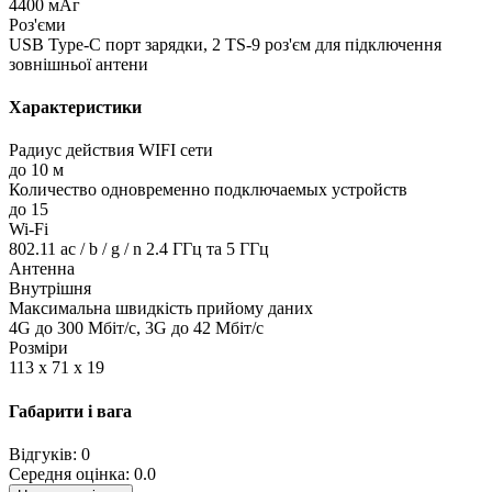
4400 мАг
Роз'єми
USB Type-C порт зарядки, 2 TS-9 роз'єм для підключення
зовнішньої антени
Характеристики
Радиус действия WIFI сети
до 10 м
Количество одновременно подключаемых устройств
до 15
Wi-Fi
802.11 ac / b / g / n 2.4 ГГц та 5 ГГц
Антенна
Внутрішня
Максимальна швидкість прийому даних
4G до 300 Мбіт/с, 3G до 42 Мбіт/с
Розміри
113 x 71 x 19
Габарити і вага
Відгуків: 0
Середня оцінка: 0.0