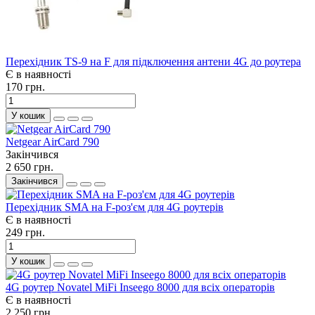
Перехідник TS-9 на F для підключення антени 4G до роутера
Є в наявності
170 грн.
У кошик
Netgear AirCard 790
Закінчився
2 650 грн.
Закінчився
Перехідник SMA на F-роз'єм для 4G роутерів
Є в наявності
249 грн.
У кошик
4G роутер Novatel MiFi Inseego 8000 для всіх операторів
Є в наявності
2 250 грн.