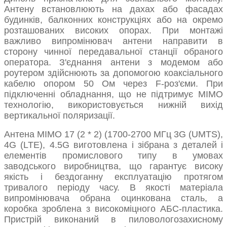
Антену встановлюють на дахах або фасадах
будинків, балконних конструкціях або на окремо
розташованих високих опорах. При монтажі
важливо випромінювач антени направити в
сторону чинної передавальної станції обраного
оператора. З'єднання антени з модемом або
роутером здійснюють за допомогою коаксіального
кабелю опором 50 Ом через F-роз'єми. При
підключенні обладнання, що не підтримує MIMO
технологію, використовується нижній вихід
вертикальної поляризації.
Антена MIMO 17 (2 * 2) (1700-2700 МГц 3G (UMTS),
4G (LTE), 4.5G виготовлена ​​і зібрана з деталей і
елементів промислового типу в умовах
заводського виробництва, що гарантує високу
якість і бездоганну експлуатацію протягом
тривалого періоду часу. В якості матеріала
випромінювача обрана оцинкована сталь, а
коробка зроблена з високоміцного АБС-пластика.
Пристрій виконаний в пиловологозахисному