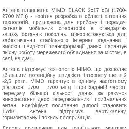
Антена планшетна MIMO BLACK 2x17 dBi (1700-
2700 МГц) - новітня розробка в області антенних
технологій, призначена для прийому і передачі
сигналів мобільних операторів в стандартах
зв'язку останніх поколінь. Використовується для
забезпечення стабільного інтернет з'єднання і
високої швидкості трансформації даних. Гарантує
якісну роботу мережевого обладнання за містом, в
селі, на дачі.
Антена підтримує технологію MIMO, що дозволяє
збільшити потенційну швидкість інтернету ще в 2
-2,5 рази. MIMO гарантує в одному частотному
діапазоні 1700 - 2700 МГц і при заданій частоті
передачу більшої кількості даних за рахунок
використання двох передавальних і приймальних
антен. Коефіцієнт посилення диполі становить
17dBi. Антена підтримує вертикальну,
горизонтальну і похилу поляризацію.
Диполь призначена для зовнішнього монтажу.