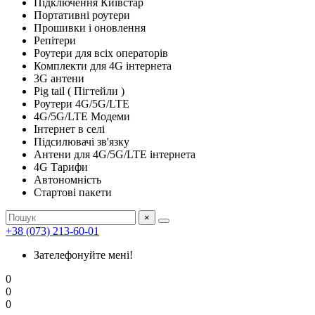
Підключення Київстар
Портативні роутери
Прошивки і оновлення
Репітери
Роутери для всіх операторів
Комплекти для 4G інтернета
3G антени
Pig tail ( Пігтейли )
Роутери 4G/5G/LTE
4G/5G/LTE Модеми
Інтернет в селі
Підсилювачі зв'язку
Антени для 4G/5G/LTE інтернета
4G Тарифи
Автономність
Стартові пакети
×
+38 (073) 213-60-01
Зателефонуйте мені!
0
0
0