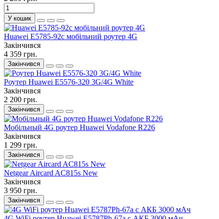
У кошик
Huawei E5785-92c мобільний роутер 4G
Закінчився
4 359 грн.
Закінчився
Роутер Huawei E5576-320 3G/4G White
Закінчився
2 200 грн.
Закінчився
Мобільный 4G роутер Huawei Vodafone R226
Закінчився
1 299 грн.
Закінчився
Netgear Aircard AC815s New
Закінчився
3 950 грн.
Закінчився
4G WiFi роутер Huawei E5787Ph-67a с АКБ 3000 мАч