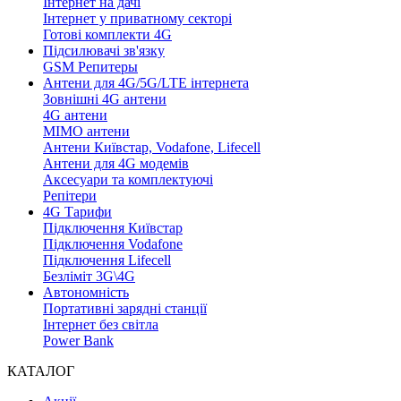
Інтернет на дачі
Інтернет у приватному секторі
Готові комплекти 4G
Підсилювачі зв'язку
GSM Репитеры
Антени для 4G/5G/LTE інтернета
Зовнішні 4G антени
4G антени
MIMO антени
Антени Київстар, Vodafone, Lifecell
Антени для 4G модемів
Аксесуари та комплектуючі
Репітери
4G Тарифи
Підключення Київстар
Підключення Vodafone
Підключення Lifecell
Безліміт 3G\4G
Автономність
Портативні зарядні станції
Інтернет без світла
Power Bank
КАТАЛОГ