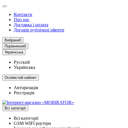
Контакти
Про нас
Доставка і оплата
Договір публічної оферти
Вибране
0
Порівняння
0
Українська
Русский
Українська
Особистий кабінет
Авторизація
Реєстрація
Всі категорії
Всі категорії
GSM WIFI роутери