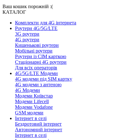
Ваш кошик порожній :(
КАТАЛОГ
Комплекти для 4G інтернета
Роутери 4G/5G/LTE
3G роутери
4G роутери
Кишенькові роутери
Мобільні роутери
Роутери із СІМ карткою
Стаціонарні 4G роутери
Для всіх операторів
4G/5G/LTE Модеми
4G модеми під SIM картку
4G модеми з антеною
4G Модеми
Модеми Київстар
Модеми Lifecell
Модеми Vodafone
GSM модеми
Інтернет в селі
Бездротовий інтернет
Автономний інтернет
Інтернет в селі