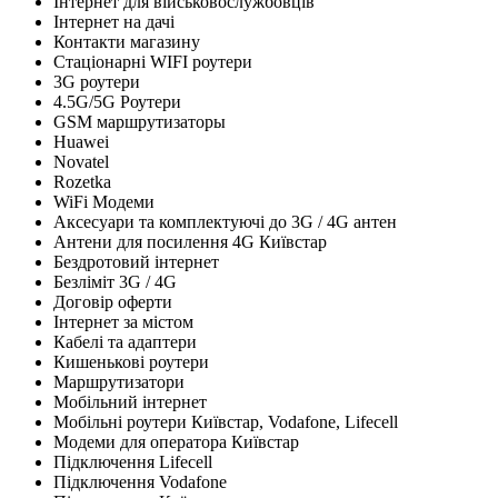
Інтернет для військовослужбовців
Інтернет на дачі
Контакти магазину
Стаціонарні WIFI роутери
3G роутери
4.5G/5G Роутери
GSM маршрутизаторы
Huawei
Novatel
Rozetka
WiFi Модеми
Аксесуари та комплектуючі до 3G / 4G антен
Антени для посилення 4G Київстар
Бездротовий інтернет
Безліміт 3G / 4G
Договір оферти
Інтернет за містом
Кабелі та адаптери
Кишенькові роутери
Маршрутизатори
Мобільний інтернет
Мобільні роутери Київстар, Vodafone, Lifecell
Модеми для оператора Київстар
Підключення Lifecell
Підключення Vodafone