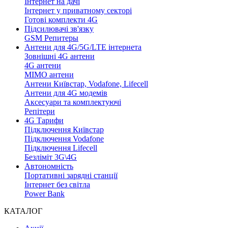
Інтернет на дачі
Інтернет у приватному секторі
Готові комплекти 4G
Підсилювачі зв'язку
GSM Репитеры
Антени для 4G/5G/LTE інтернета
Зовнішні 4G антени
4G антени
MIMO антени
Антени Київстар, Vodafone, Lifecell
Антени для 4G модемів
Аксесуари та комплектуючі
Репітери
4G Тарифи
Підключення Київстар
Підключення Vodafone
Підключення Lifecell
Безліміт 3G\4G
Автономність
Портативні зарядні станції
Інтернет без світла
Power Bank
КАТАЛОГ