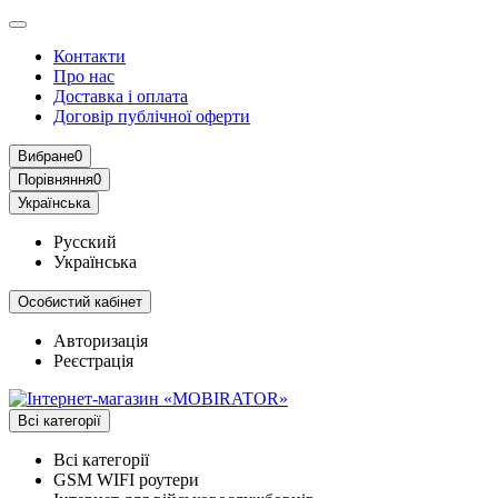
Контакти
Про нас
Доставка і оплата
Договір публічної оферти
Вибране
0
Порівняння
0
Українська
Русский
Українська
Особистий кабінет
Авторизація
Реєстрація
Всі категорії
Всі категорії
GSM WIFI роутери