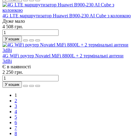
4G LTE маршрутизатор Huawei B900-230 AI Cube з колонкою
Дуже мало
4 508 грн.
У кошик
4G WiFi роутер Novatel MiFi 8800L + 2 термінальні антени
3dBi
Є в наявності
2 250 грн.
У кошик
1
2
3
4
5
6
7
8