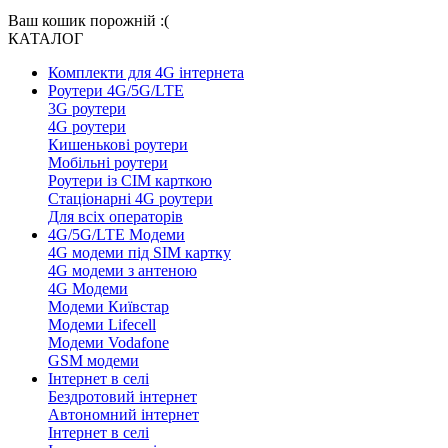
Ваш кошик порожній :(
КАТАЛОГ
Комплекти для 4G інтернета
Роутери 4G/5G/LTE
3G роутери
4G роутери
Кишенькові роутери
Мобільні роутери
Роутери із СІМ карткою
Стаціонарні 4G роутери
Для всіх операторів
4G/5G/LTE Модеми
4G модеми під SIM картку
4G модеми з антеною
4G Модеми
Модеми Київстар
Модеми Lifecell
Модеми Vodafone
GSM модеми
Інтернет в селі
Бездротовий інтернет
Автономний інтернет
Інтернет в селі