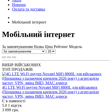
Акції
Новини
Оплата та доставка
Мобільний інтернет
Мобільний інтернет
За замовчуванням
Назва
Ціна
Рейтинг
Модель
ВИБІР ВІЙСЬКОВИХ
ТОП ПРОДАЖІВ
4G LTE Wi-Fi роутер Novatel MiFi 8800L для військових
(Прошивка з палаючим кремлем 2026 року) з агрегацією
частот, VPN, зміна IMEI, MAC адреси
Є в наявності
5.0
1 відгук
3 099 грн.