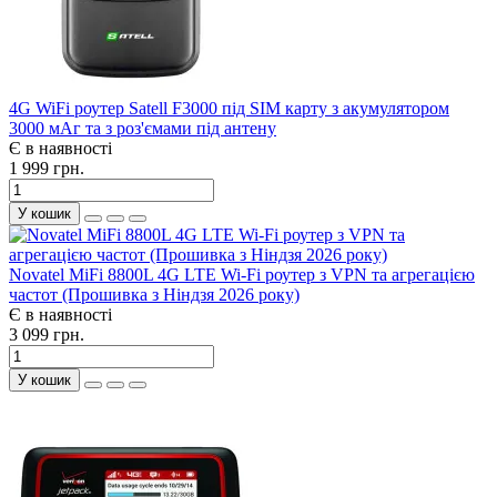
4G WiFi роутер Satell F3000 під SIM карту з акумулятором
3000 мАг та з роз'ємами під антену
Є в наявності
1 999 грн.
У кошик
Novatel MiFi 8800L 4G LTE Wi-Fi роутер з VPN та агрегацією
частот (Прошивка з Ніндзя 2026 року)
Є в наявності
3 099 грн.
У кошик