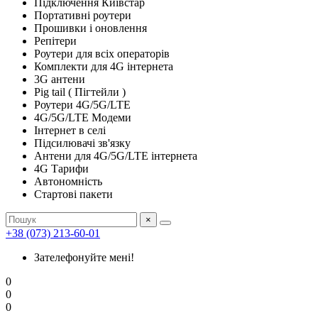
Підключення Київстар
Портативні роутери
Прошивки і оновлення
Репітери
Роутери для всіх операторів
Комплекти для 4G інтернета
3G антени
Pig tail ( Пігтейли )
Роутери 4G/5G/LTE
4G/5G/LTE Модеми
Інтернет в селі
Підсилювачі зв'язку
Антени для 4G/5G/LTE інтернета
4G Тарифи
Автономність
Стартові пакети
×
+38 (073) 213-60-01
Зателефонуйте мені!
0
0
0