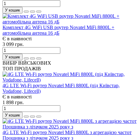
У кошик
Комплект 4G WiFi USB роутер Novatel MiFi 8800L +
автомобільна антена 16 дБ
Є в наявності
3 099 грн.
У кошик
ВИБІР ВІЙСЬКОВИХ
ТОП ПРОДАЖІВ
4G LTE Wi-Fi роутер Novatel MiFi 8800L (під Київстар,
Vodafone, Lifecell)
Є в наявності
1 898 грн.
У кошик
4G LTE Wi-Fi роутер Novatel MiFi 8800L з агрегацією частот
Прошивка з літачком 2025 року з