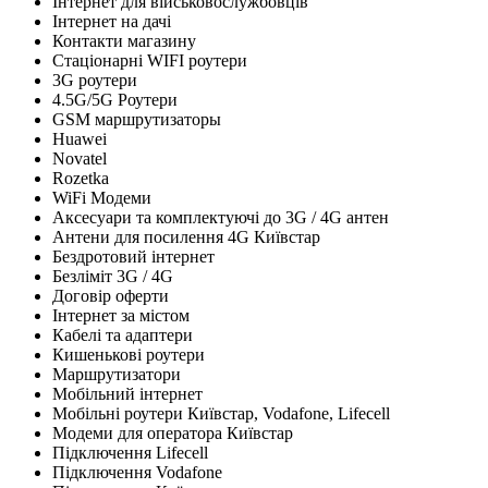
Інтернет для військовослужбовців
Інтернет на дачі
Контакти магазину
Стаціонарні WIFI роутери
3G роутери
4.5G/5G Роутери
GSM маршрутизаторы
Huawei
Novatel
Rozetka
WiFi Модеми
Аксесуари та комплектуючі до 3G / 4G антен
Антени для посилення 4G Київстар
Бездротовий інтернет
Безліміт 3G / 4G
Договір оферти
Інтернет за містом
Кабелі та адаптери
Кишенькові роутери
Маршрутизатори
Мобільний інтернет
Мобільні роутери Київстар, Vodafone, Lifecell
Модеми для оператора Київстар
Підключення Lifecell
Підключення Vodafone