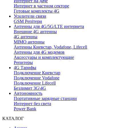
Интернет на даче
Интернет в частном секторе
Готовые комплекты 4G
Усилители связи
GSM Репітери
Антенны для 4G/5G/LTE интернета
Внешние 4G антенны
4G антенны
MIMO антенны
Антенны Киевстар, Vodafone, Lifecell
Антенны для 4G модемов
Аксессуары и комплектующие
Репитеры
4G Тарифы
Подключение Киевстар
Подключение Vodafone
Подключение Lifecell
Безлимит 3G\4G
Автономность
Портативные зарядные станции
Интернет без света
Power Bank
КАТАЛОГ