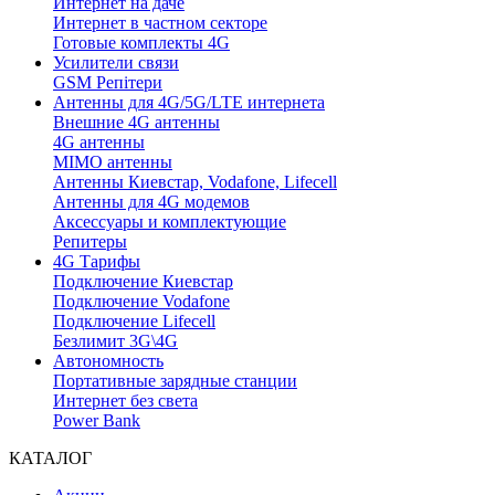
Интернет на даче
Интернет в частном секторе
Готовые комплекты 4G
Усилители связи
GSM Репітери
Антенны для 4G/5G/LTE интернета
Внешние 4G антенны
4G антенны
MIMO антенны
Антенны Киевстар, Vodafone, Lifecell
Антенны для 4G модемов
Аксессуары и комплектующие
Репитеры
4G Тарифы
Подключение Киевстар
Подключение Vodafone
Подключение Lifecell
Безлимит 3G\4G
Автономность
Портативные зарядные станции
Интернет без света
Power Bank
КАТАЛОГ