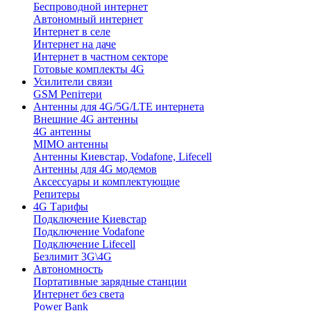
Беспроводной интернет
Автономный интернет
Интернет в селе
Интернет на даче
Интернет в частном секторе
Готовые комплекты 4G
Усилители связи
GSM Репітери
Антенны для 4G/5G/LTE интернета
Внешние 4G антенны
4G антенны
MIMO антенны
Антенны Киевстар, Vodafone, Lifecell
Антенны для 4G модемов
Аксессуары и комплектующие
Репитеры
4G Тарифы
Подключение Киевстар
Подключение Vodafone
Подключение Lifecell
Безлимит 3G\4G
Автономность
Портативные зарядные станции
Интернет без света
Power Bank