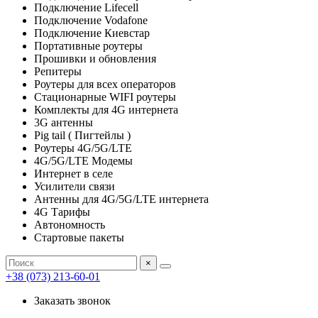
Подключение Lifecell
Подключение Vodafone
Подключение Киевстар
Портативные роутеры
Прошивки и обновления
Репитеры
Роутеры для всех операторов
Стационарные WIFI роутеры
Комплекты для 4G интернета
3G антенны
Pig tail ( Пигтейлы )
Роутеры 4G/5G/LTE
4G/5G/LTE Модемы
Интернет в селе
Усилители связи
Антенны для 4G/5G/LTE интернета
4G Тарифы
Автономность
Стартовые пакеты
×
+38 (073) 213-60-01
Заказать звонок