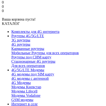
0
0
0
Ваша корзина пуста!
КАТАЛОГ
Комплекты для 4G интернета
Роутеры 4G/5G/LTE
3G роутеры
4G роутеры
Карманные роутеры
Мобильные Роутеры для всех операторов
Роутеры под СИМ карту
Стационарные 4G роутеры
Для всех операторов
4G/5G/LTE Модемы
4G модемы под SIM карту
4G модемы с антенной
4G Модемы
Модемы Киевстар
Модемы Lifecell
Модемы Vodafone
GSM модемы
Интернет в селе