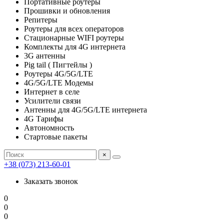
Портативные роутеры
Прошивки и обновления
Репитеры
Роутеры для всех операторов
Стационарные WIFI роутеры
Комплекты для 4G интернета
3G антенны
Pig tail ( Пигтейлы )
Роутеры 4G/5G/LTE
4G/5G/LTE Модемы
Интернет в селе
Усилители связи
Антенны для 4G/5G/LTE интернета
4G Тарифы
Автономность
Стартовые пакеты
×
+38 (073) 213-60-01
Заказать звонок
0
0
0