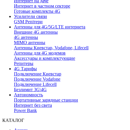
Интернет на даче
Интернет в частном секторе
Готовые комплекты 4G
Усилители связи
GSM Репітери
Антенны для 4G/5G/LTE интернета
Внешние 4G антенны
4G антенны
MIMO антенны
Антенны Киевстар, Vodafone, Lifecell
Антенны для 4G модемов
Аксессуары и комплектующие
Репитеры
4G Тарифы
Подключение Киевстар
Подключение Vodafone
Подключение Lifecell
Безлимит 3G\4G
Автономность
Портативные зарядные станции
Интернет без света
Power Bank
КАТАЛОГ