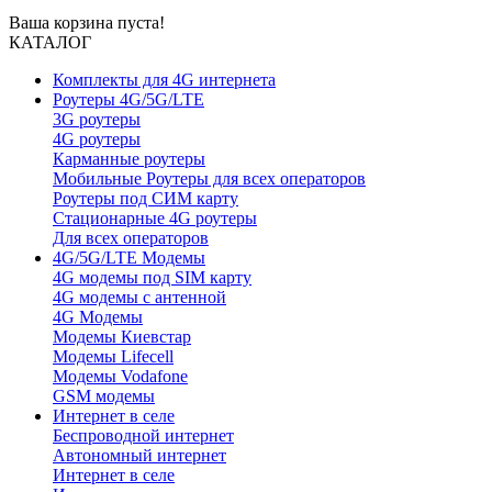
Ваша корзина пуста!
КАТАЛОГ
Комплекты для 4G интернета
Роутеры 4G/5G/LTE
3G роутеры
4G роутеры
Карманные роутеры
Мобильные Роутеры для всех операторов
Роутеры под СИМ карту
Стационарные 4G роутеры
Для всех операторов
4G/5G/LTE Модемы
4G модемы под SIM карту
4G модемы с антенной
4G Модемы
Модемы Киевстар
Модемы Lifecell
Модемы Vodafone
GSM модемы
Интернет в селе
Беспроводной интернет
Автономный интернет
Интернет в селе