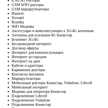
4.5G/5G Роутеры
GSM WIFI роутеры
GSM маршрутизаторы
Huawei
Novatel
Rozetka
WiFi Модемы
Аксессуары и комплектующие к 3G/4G антеннам
Антенны для усиления 4G Киевстар
Безлимит 3G/4G
Беспроводной интернет
Договор оферты
Интернет для военнослужащих
Интернет за городом
Интернет на даче
Кабели и адаптеры
Карманные роутеры
Контакты магазина
Маршрутизаторы
Мобильные роутеры Киевстар, Vodafone, Lifecell
Мобильный интернет
Модемы для оператора Киевстар
Подключение Lifecell
Подключение Vodafone
Подключение Киевстар