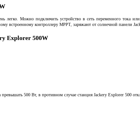
0W
ень легко. Можно подключить устройство в сеть переменного тока ил
енному встроенному контроллеру MPPT
,
заряжают от солнечной панели Jack
ry Explorer 500W
 превышать 500 Вт, в противном случае станция
Jackery
Explorer 500 отк