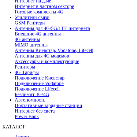
Интернет на даче
Интернет в частном секторе
Готовые комплекты 4G
Усилители связи
GSM Репітери
Антенны для 4G/5G/LTE интернета
Внешние 4G антенны
4G антенны
MIMO антенны
Антенны Киевстар, Vodafone, Lifecell
Антенны для 4G модемов
Аксессуары и комплектующие
Репитеры
4G Тарифы
Подключение Киевстар
Подключение Vodafone
Подключение Lifecell
Безлимит 3G\4G
Автономность
Портативные зарядные станции
Интернет без света
Power Bank
КАТАЛОГ