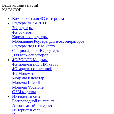
Ваша корзина пуста!
КАТАЛОГ
Комплекты для 4G интернета
Роутеры 4G/5G/LTE
3G роутеры
4G роутеры
Карманные роутеры
Мобильные Роутеры для всех операторов
Роутеры под СИМ карту
Стационарные 4G роутеры
Для всех операторов
4G/5G/LTE Модемы
4G модемы под SIM карту
4G модемы с антенной
4G Модемы
Модемы Киевстар
Модемы Lifecell
Модемы Vodafone
GSM модемы
Интернет в селе
Беспроводной интернет
Автономный интернет
Интернет в селе