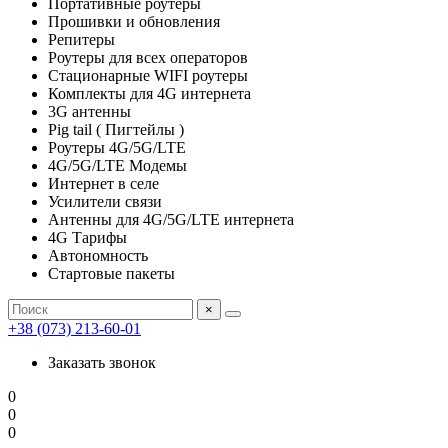
Портативные роутеры
Прошивки и обновления
Репитеры
Роутеры для всех операторов
Стационарные WIFI роутеры
Комплекты для 4G интернета
3G антенны
Pig tail ( Пигтейлы )
Роутеры 4G/5G/LTE
4G/5G/LTE Модемы
Интернет в селе
Усилители связи
Антенны для 4G/5G/LTE интернета
4G Тарифы
Автономность
Стартовые пакеты
×
+38 (073) 213-60-01
Заказать звонок
0
0
0