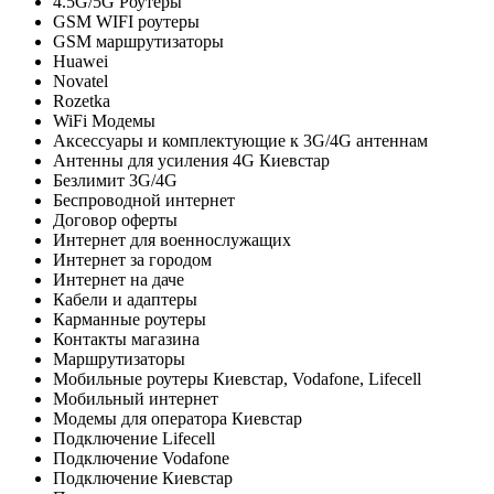
4.5G/5G Роутеры
GSM WIFI роутеры
GSM маршрутизаторы
Huawei
Novatel
Rozetka
WiFi Модемы
Аксессуары и комплектующие к 3G/4G антеннам
Антенны для усиления 4G Киевстар
Безлимит 3G/4G
Беспроводной интернет
Договор оферты
Интернет для военнослужащих
Интернет за городом
Интернет на даче
Кабели и адаптеры
Карманные роутеры
Контакты магазина
Маршрутизаторы
Мобильные роутеры Киевстар, Vodafone, Lifecell
Мобильный интернет
Модемы для оператора Киевстар
Подключение Lifecell
Подключение Vodafone
Подключение Киевстар