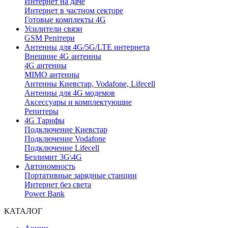
Интернет на даче
Интернет в частном секторе
Готовые комплекты 4G
Усилители связи
GSM Репітери
Антенны для 4G/5G/LTE интернета
Внешние 4G антенны
4G антенны
MIMO антенны
Антенны Киевстар, Vodafone, Lifecell
Антенны для 4G модемов
Аксессуары и комплектующие
Репитеры
4G Тарифы
Подключение Киевстар
Подключение Vodafone
Подключение Lifecell
Безлимит 3G\4G
Автономность
Портативные зарядные станции
Интернет без света
Power Bank
КАТАЛОГ