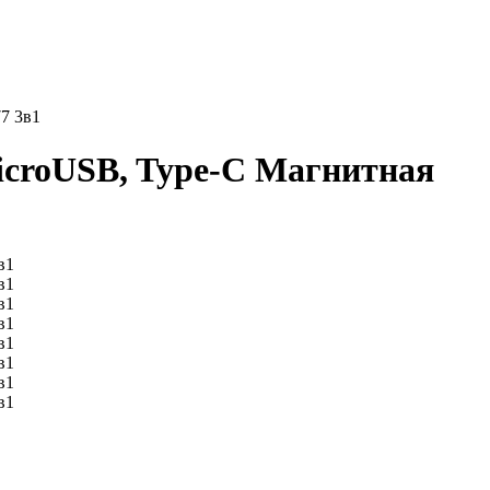
7 3в1
icroUSB, Type-C Магнитная