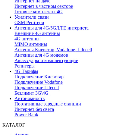
Интернет на даче
Интернет в частном секторе
Готовые комплекты 4G
Усилители связи
GSM Репітери
Антенны для 4G/5G/LTE интернета
Внешние 4G антенны
4G антенны
MIMO антенны
Антенны Киевстар, Vodafone, Lifecell
Антенны для 4G модемов
Аксессуары и комплектующие
Репитеры
4G Тарифы
Подключение Киевстар
Подключение Vodafone
Подключение Lifecell
Безлимит 3G\4G
Автономность
Портативные зарядные станции
Интернет без света
Power Bank
КАТАЛОГ