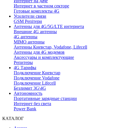
Интернет на даче
Интернет в частном секторе
Готовые комплекты 4G
Усилители связи
GSM Репітери
Антенны для 4G/5G/LTE интернета
Внешние 4G антенны
4G антенны
MIMO антенны
Антенны Киевстар, Vodafone, Lifecell
Антенны для 4G модемов
Аксессуары и комплектующие
Репитеры
4G Тарифы
Подключение Киевстар
Подключение Vodafone
Подключение Lifecell
Безлимит 3G\4G
Автономность
Портативные зарядные станции
Интернет без света
Power Bank
КАТАЛОГ