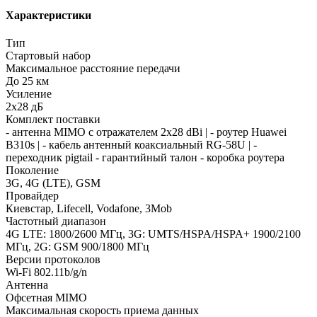
Характеристики
Тип
Стартовый набор
Максимальное расстояние передачи
До 25 км
Усиление
2x28 дБ
Комплект поставки
- антенна MIMO с отражателем 2x28 dBi | - роутер Huawei
B310s | - кабель антенный коаксиальный RG-58U | -
переходник pigtail - гарантийный талон - коробка роутера
Поколение
3G, 4G (LTE), GSM
Провайдер
Киевстар, Lifecell, Vodafone, 3Mob
Частотный диапазон
4G LTE: 1800/2600 МГц, 3G: UMTS/HSPA/HSPA+ 1900/2100
МГц, 2G: GSM 900/1800 МГц
Версии протоколов
Wi-Fi 802.11b/g/n
Антенна
Офсетная MIMO
Максимальная скорость приема данных