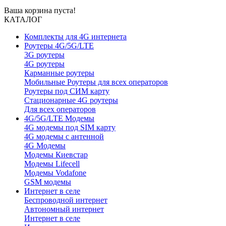
Ваша корзина пуста!
КАТАЛОГ
Комплекты для 4G интернета
Роутеры 4G/5G/LTE
3G роутеры
4G роутеры
Карманные роутеры
Мобильные Роутеры для всех операторов
Роутеры под СИМ карту
Стационарные 4G роутеры
Для всех операторов
4G/5G/LTE Модемы
4G модемы под SIM карту
4G модемы с антенной
4G Модемы
Модемы Киевстар
Модемы Lifecell
Модемы Vodafone
GSM модемы
Интернет в селе
Беспроводной интернет
Автономный интернет
Интернет в селе