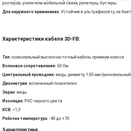
роутеров, усилители мобильной связи, репитеры, бустеры.
Для наружного применения.
Устойчив в ультрафиолету, не бои
Характеристики кабеля 3D-FB:
Тип:
коаксиальный высокочастотный кабель премиум класса
Волновое сопротивление:
50 Ом
Центральный проводник:
медь, диаметр 1,05 мм (моножильный
Диэлектрик
: вспененный полиэтилен
Экран:
медь
Изоляция:
PVC черного цвета
КСВ:
<1,3
Рабочая температура:
-40 до +70
Характеристики