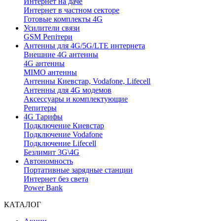
Интернет на даче
Интернет в частном секторе
Готовые комплекты 4G
Усилители связи
GSM Репітери
Антенны для 4G/5G/LTE интернета
Внешние 4G антенны
4G антенны
MIMO антенны
Антенны Киевстар, Vodafone, Lifecell
Антенны для 4G модемов
Аксессуары и комплектующие
Репитеры
4G Тарифы
Подключение Киевстар
Подключение Vodafone
Подключение Lifecell
Безлимит 3G\4G
Автономность
Портативные зарядные станции
Интернет без света
Power Bank
КАТАЛОГ