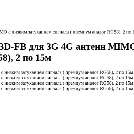
MO с низким затуханием сигнала ( премиум аналог RG58), 2 по 
 3D-FB для 3G 4G антенн MIMO
8), 2 по 15м