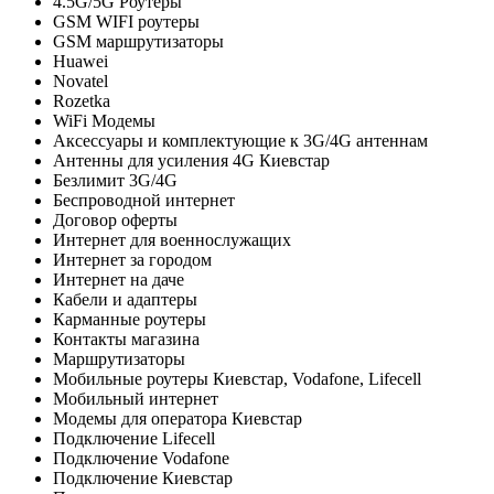
4.5G/5G Роутеры
GSM WIFI роутеры
GSM маршрутизаторы
Huawei
Novatel
Rozetka
WiFi Модемы
Аксессуары и комплектующие к 3G/4G антеннам
Антенны для усиления 4G Киевстар
Безлимит 3G/4G
Беспроводной интернет
Договор оферты
Интернет для военнослужащих
Интернет за городом
Интернет на даче
Кабели и адаптеры
Карманные роутеры
Контакты магазина
Маршрутизаторы
Мобильные роутеры Киевстар, Vodafone, Lifecell
Мобильный интернет
Модемы для оператора Киевстар
Подключение Lifecell
Подключение Vodafone
Подключение Киевстар