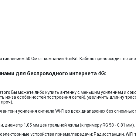
отивлением 50 Ом от компании RunBit. Кабель превосходит по с
ннами для беспроводного интернета 4G:
 этого Вы можете либо купить антенну с меньшим усилением и сэ
ь из-за особенностей построения сетей), увеличить длинну трас
 проч).
я антенн усиления сигнала Wi-Fi во всех диапазонах без огномных 
, диаметр 1,05 мм центральной жилы (к примеру RG 58 - 0,81 мм)
электронные устройства приема/передачи: Радиостанции, WiFi т