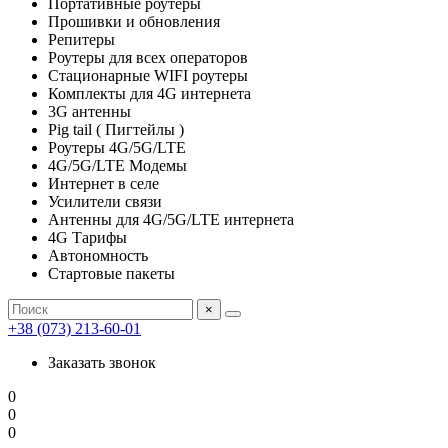
Портативные роутеры
Прошивки и обновления
Репитеры
Роутеры для всех операторов
Стационарные WIFI роутеры
Комплекты для 4G интернета
3G антенны
Pig tail ( Пигтейлы )
Роутеры 4G/5G/LTE
4G/5G/LTE Модемы
Интернет в селе
Усилители связи
Антенны для 4G/5G/LTE интернета
4G Тарифы
Автономность
Стартовые пакеты
×
+38 (073) 213-60-01
Заказать звонок
0
0
0