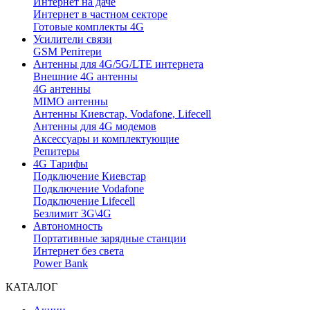
Интернет на даче
Интернет в частном секторе
Готовые комплекты 4G
Усилители связи
GSM Репітери
Антенны для 4G/5G/LTE интернета
Внешние 4G антенны
4G антенны
MIMO антенны
Антенны Киевстар, Vodafone, Lifecell
Антенны для 4G модемов
Аксессуары и комплектующие
Репитеры
4G Тарифы
Подключение Киевстар
Подключение Vodafone
Подключение Lifecell
Безлимит 3G\4G
Автономность
Портативные зарядные станции
Интернет без света
Power Bank
КАТАЛОГ