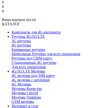
0
0
0
Ваша корзина пуста!
КАТАЛОГ
Комплекты для 4G интернета
Роутеры 4G/5G/LTE
3G роутеры
4G роутеры
Карманные роутеры
Мобильные Роутеры для всех операторов
Роутеры под СИМ карту
Стационарные 4G роутеры
Для всех операторов
4G/5G/LTE Модемы
4G модемы под SIM карту
4G модемы с антенной
4G Модемы
Модемы Киевстар
Модемы Lifecell
Модемы Vodafone
GSM модемы
Интернет в селе