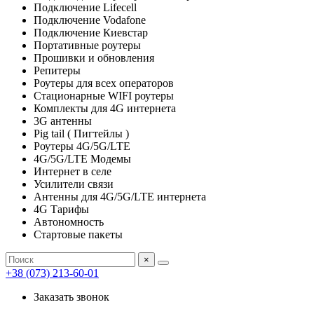
Подключение Lifecell
Подключение Vodafone
Подключение Киевстар
Портативные роутеры
Прошивки и обновления
Репитеры
Роутеры для всех операторов
Стационарные WIFI роутеры
Комплекты для 4G интернета
3G антенны
Pig tail ( Пигтейлы )
Роутеры 4G/5G/LTE
4G/5G/LTE Модемы
Интернет в селе
Усилители связи
Антенны для 4G/5G/LTE интернета
4G Тарифы
Автономность
Стартовые пакеты
×
+38 (073) 213-60-01
Заказать звонок