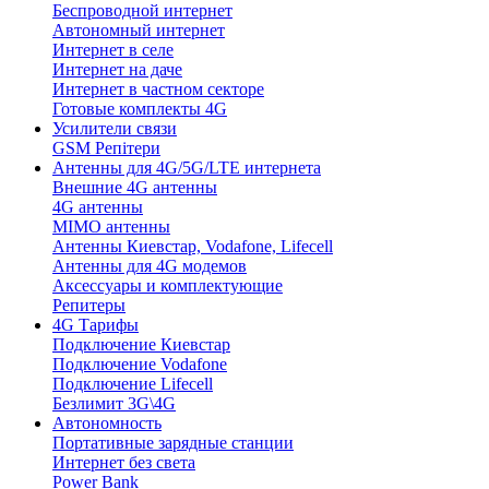
Беспроводной интернет
Автономный интернет
Интернет в селе
Интернет на даче
Интернет в частном секторе
Готовые комплекты 4G
Усилители связи
GSM Репітери
Антенны для 4G/5G/LTE интернета
Внешние 4G антенны
4G антенны
MIMO антенны
Антенны Киевстар, Vodafone, Lifecell
Антенны для 4G модемов
Аксессуары и комплектующие
Репитеры
4G Тарифы
Подключение Киевстар
Подключение Vodafone
Подключение Lifecell
Безлимит 3G\4G
Автономность
Портативные зарядные станции
Интернет без света
Power Bank