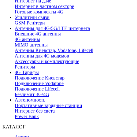
Интернет на даче
Интернет в частном секторе
Готовые комплекты 4G
Усилители связи
GSM Репітери
Антенны для 4G/5G/LTE интернета
Внешние 4G антенны
4G антенны
MIMO антенны
Антенны Киевстар, Vodafone, Lifecell
Антенны для 4G модемов
Аксессуары и комплектующие
Репитеры
4G Тарифы
Подключение Киевстар
Подключение Vodafone
Подключение Lifecell
Безлимит 3G\4G
Автономность
Портативные зарядные станции
Интернет без света
Power Bank
КАТАЛОГ