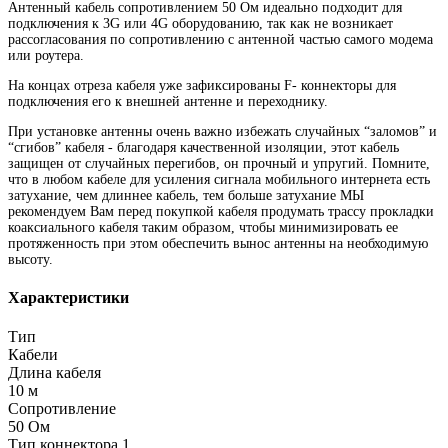
Антенный кабель сопротивлением
50 Ом идеально подходит для
подключения к 3G или 4G оборудованию, так как не возникает
рассогласования по сопротивлению с антенной частью самого модема
или роутера.
На концах отреза кабеля уже зафиксированы F- коннекторы для
подключения его к внешней антенне и переходнику.
При установке антенны очень важно избежать случайных “заломов” и
“сгибов” кабеля - благодаря качественной изоляции, этот кабель
защищен от случайных перегибов, он прочный и упругий. Помните,
что в любом кабеле для усиления сигнала мобильного интернета есть
затухание, чем длиннее кабель, тем больше затухание МЫ
рекомендуем Вам перед покупкой кабеля продумать трассу прокладки
коаксиального кабеля таким образом, чтобы минимизировать ее
протяженность при этом обеспечить вынос антенны на необходимую
высоту.
Характеристики
Тип
Кабели
Длина кабеля
10 м
Сопротивление
50 Ом
Тип коннектора 1