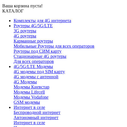
Ваша корзина пуста!
КАТАЛОГ
Комплекты для 4G интернета
Роутеры 4G/5G/LTE
3G роутеры
4G роутеры
Карманные роутеры
Мобильные Роутеры для всех операторов
Роутеры под СИМ карту
Стационарные 4G роутеры
Для всех операторов
4G/5G/LTE Модемы
4G модемы под SIM карту
4G модемы с антенной
4G Модемы
Модемы Киевстар
Модемы Lifecell
Модемы Vodafone
GSM модемы
Интернет в селе
Беспроводной интернет
Автономный интернет
Интернет в селе