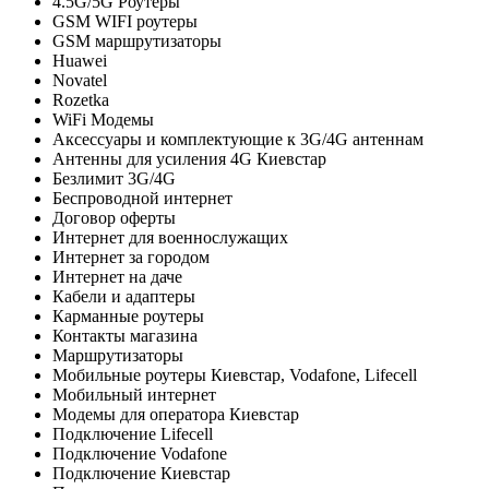
4.5G/5G Роутеры
GSM WIFI роутеры
GSM маршрутизаторы
Huawei
Novatel
Rozetka
WiFi Модемы
Аксессуары и комплектующие к 3G/4G антеннам
Антенны для усиления 4G Киевстар
Безлимит 3G/4G
Беспроводной интернет
Договор оферты
Интернет для военнослужащих
Интернет за городом
Интернет на даче
Кабели и адаптеры
Карманные роутеры
Контакты магазина
Маршрутизаторы
Мобильные роутеры Киевстар, Vodafone, Lifecell
Мобильный интернет
Модемы для оператора Киевстар
Подключение Lifecell
Подключение Vodafone
Подключение Киевстар