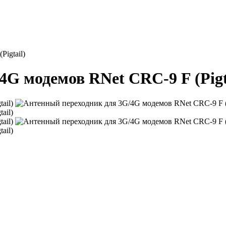
igtail)
G модемов RNet CRC-9 F (Pigt