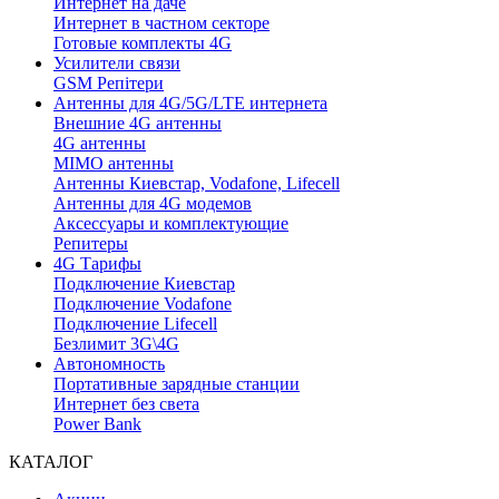
Интернет на даче
Интернет в частном секторе
Готовые комплекты 4G
Усилители связи
GSM Репітери
Антенны для 4G/5G/LTE интернета
Внешние 4G антенны
4G антенны
MIMO антенны
Антенны Киевстар, Vodafone, Lifecell
Антенны для 4G модемов
Аксессуары и комплектующие
Репитеры
4G Тарифы
Подключение Киевстар
Подключение Vodafone
Подключение Lifecell
Безлимит 3G\4G
Автономность
Портативные зарядные станции
Интернет без света
Power Bank
КАТАЛОГ