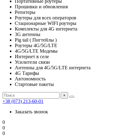
Портативные роутеры
Прошивки и обновления
Репитеры
Роутеры для всех операторов
Стационарные WIFI роутеры
Комплекты для 4G интернета
3G антенны
Pig tail ( Пигтейлы )
Роутеры 4G/5G/LTE
4G/5G/LTE Модемы
Интернет в селе
Усилители связи
Антенны для 4G/5G/LTE интернета
4G Тарифы
Автономность
Стартовые пакеты
×
+38 (073) 213-60-01
Заказать звонок
0
0
0