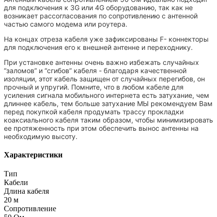
для подключения к 3G или 4G оборудованию, так как не
возникает рассогласования по сопротивлению с антенной
частью самого модема или роутера.
На концах отреза кабеля уже зафиксированы F- коннекторы
для подключения его к внешней антенне и переходнику.
При установке антенны очень важно избежать случайных
“заломов” и “сгибов” кабеля - благодаря качественной
изоляции, этот кабель защищен от случайных перегибов, он
прочный и упругий. Помните, что в любом кабеле для
усиления сигнала мобильного интернета есть затухание, чем
длиннее кабель, тем больше затухание МЫ рекомендуем Вам
перед покупкой кабеля продумать трассу прокладки
коаксиального кабеля таким образом, чтобы минимизировать
ее протяженность при этом обеспечить вынос антенны на
необходимую высоту.
Характеристики
Тип
Кабели
Длина кабеля
20 м
Сопротивление