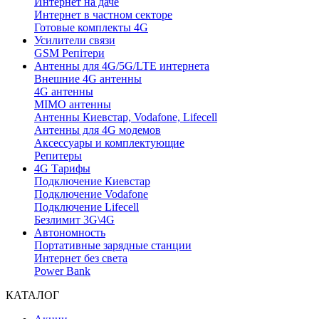
Интернет на даче
Интернет в частном секторе
Готовые комплекты 4G
Усилители связи
GSM Репітери
Антенны для 4G/5G/LTE интернета
Внешние 4G антенны
4G антенны
MIMO антенны
Антенны Киевстар, Vodafone, Lifecell
Антенны для 4G модемов
Аксессуары и комплектующие
Репитеры
4G Тарифы
Подключение Киевстар
Подключение Vodafone
Подключение Lifecell
Безлимит 3G\4G
Автономность
Портативные зарядные станции
Интернет без света
Power Bank
КАТАЛОГ