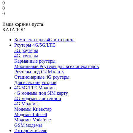
0
0
0
Ваша корзина пуста!
КАТАЛОГ
Комплекты для 4G интернета
Роутеры 4G/5G/LTE
3G роутеры
4G роутеры
Карманные роутеры
Мобильные Роутеры для всех операторов
Роутеры под СИМ карту
Стационарные 4G роутеры
Для всех операторов
4G/5G/LTE Модемы
4G модемы под SIM карту
4G модемы с антенной
4G Модемы
Модемы Киевстар
Модемы Lifecell
Модемы Vodafone
GSM модемы
Интернет в селе