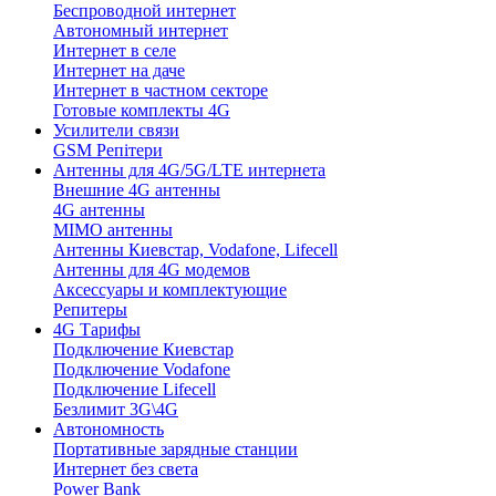
Беспроводной интернет
Автономный интернет
Интернет в селе
Интернет на даче
Интернет в частном секторе
Готовые комплекты 4G
Усилители связи
GSM Репітери
Антенны для 4G/5G/LTE интернета
Внешние 4G антенны
4G антенны
MIMO антенны
Антенны Киевстар, Vodafone, Lifecell
Антенны для 4G модемов
Аксессуары и комплектующие
Репитеры
4G Тарифы
Подключение Киевстар
Подключение Vodafone
Подключение Lifecell
Безлимит 3G\4G
Автономность
Портативные зарядные станции
Интернет без света
Power Bank