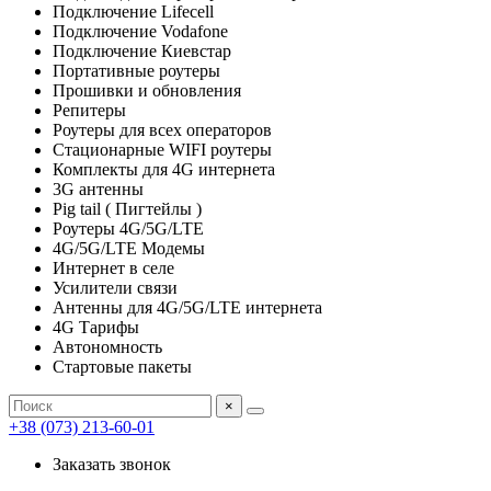
Подключение Lifecell
Подключение Vodafone
Подключение Киевстар
Портативные роутеры
Прошивки и обновления
Репитеры
Роутеры для всех операторов
Стационарные WIFI роутеры
Комплекты для 4G интернета
3G антенны
Pig tail ( Пигтейлы )
Роутеры 4G/5G/LTE
4G/5G/LTE Модемы
Интернет в селе
Усилители связи
Антенны для 4G/5G/LTE интернета
4G Тарифы
Автономность
Стартовые пакеты
×
+38 (073) 213-60-01
Заказать звонок