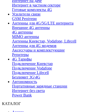
Интернет на даче
Интернет в частном секторе
Готовые комплекты 4G
Усилители связи
GSM Репітери
Антенны для 4G/5G/LTE интернета
Внешние 4G антенны
4G антенны
MIMO антенны
Антенны Киевстар, Vodafone, Lifecell
Антенны для 4G модемов
Аксессуары и комплектующие
Репитеры
4G Тарифы
Подключение Киевстар
Подключение Vodafone
Подключение Lifecell
Безлимит 3G\4G
Автономность
Портативные зарядные станции
Интернет без света
Power Bank
КАТАЛОГ