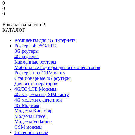
0
0
0
Ваша корзина пуста!
КАТАЛОГ
Комплекты для 4G интернета
Роутеры 4G/5G/LTE
3G роутеры
4G роутеры
Карманные роутеры
Мобильные Роутеры для всех операторов
Роутеры под СИМ карту
Стационарные 4G роутеры
Для всех операторов
4G/5G/LTE Модемы
4G модемы под SIM карту
4G модемы с антенной
4G Модемы
Модемы Киевстар
Модемы Lifecell
Модемы Vodafone
GSM модемы
Интернет в селе