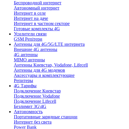
Беспроводной интернет
Автономный интернет
Интернет в селе
Интернет на даче
Интернет в частном секторе
Готовые комплекты 4G
Усилители связи
GSM Репітери
Антенны для 4G/5G/LTE интернета
Внешние 4G антенны
4G антенны
MIMO антенны
Антенны Киевстар, Vodafone, Lifecell
Антенны для 4G модемов
Аксессуары и комплектующие
Репитеры
4G Тарифы
Подключение Киевстар
Подключение Vodafone
Подключение Lifecell
Безлимит 3G\4G
Автономность
Портативные зарядные станции
Интернет без света
Power Bank