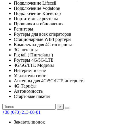
Подключение Lifecell
Подключение Vodafone
Подключение Киевстар
Портативные роутеры
Прошивки и обновления
Репитеры
Роутеры для всех операторов
Стационарные WIFI роутеры
Комплекты для 4G интернета
3G антенны
Pig tail ( Пигтейлы )
Роутеры 4G/5G/LTE
4G/5G/LTE Модемы
Интернет в селе
Усилители связи
Антенны для 4G/5G/LTE интернета
4G Тарифы
Автономность
Стартовые пакеты
×
+38 (073) 213-60-01
Заказать звонок