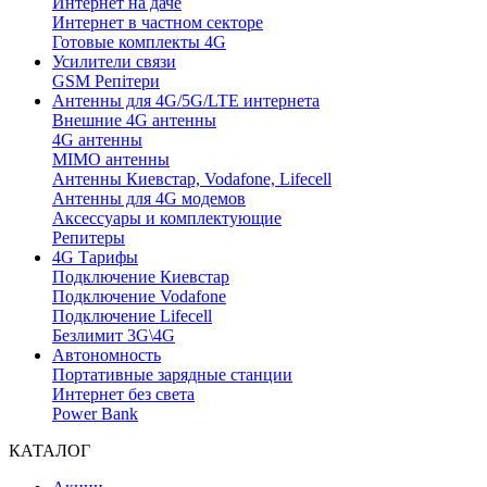
Интернет на даче
Интернет в частном секторе
Готовые комплекты 4G
Усилители связи
GSM Репітери
Антенны для 4G/5G/LTE интернета
Внешние 4G антенны
4G антенны
MIMO антенны
Антенны Киевстар, Vodafone, Lifecell
Антенны для 4G модемов
Аксессуары и комплектующие
Репитеры
4G Тарифы
Подключение Киевстар
Подключение Vodafone
Подключение Lifecell
Безлимит 3G\4G
Автономность
Портативные зарядные станции
Интернет без света
Power Bank
КАТАЛОГ