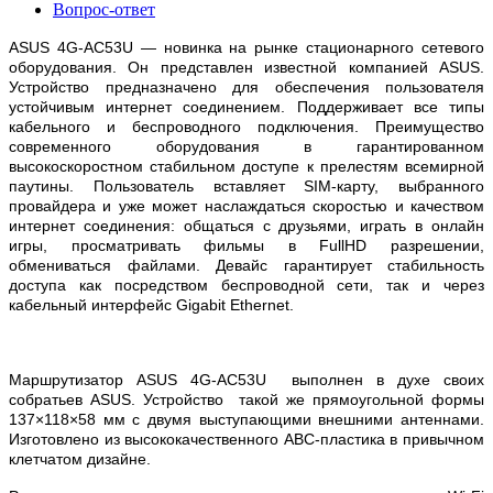
Вопрос-ответ
ASUS 4G-AC53U — новинка на рынке стационарного сетевого
оборудования. Он представлен известной компанией ASUS.
Устройство предназначено для обеспечения пользователя
устойчивым интернет соединением. Поддерживает все типы
кабельного и беспроводного подключения. Преимущество
современного оборудования в гарантированном
высокоскоростном стабильном доступе к прелестям всемирной
паутины. Пользователь вставляет SIM-карту, выбранного
провайдера и уже может наслаждаться скоростью и качеством
интернет соединения: общаться с друзьями, играть в онлайн
игры, просматривать фильмы в FullHD разрешении,
обмениваться файлами. Девайс гарантирует стабильность
доступа как посредством беспроводной сети, так и через
кабельный интерфейс Gigabit Ethernet.
Маршрутизатор ASUS 4G-AC53U выполнен в духе своих
собратьев ASUS. Устройство такой же прямоугольной формы
137×118×58 мм с двумя выступающими внешними антеннами.
Изготовлено из высококачественного АВС-пластика в привычном
клетчатом дизайне.