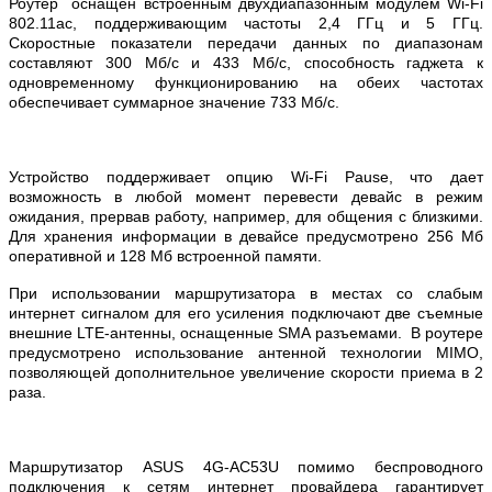
Роутер оснащен встроенным двухдиапазонным модулем Wi-Fi
802.11ac, поддерживающим частоты 2,4 ГГц и 5 ГГц.
Скоростные показатели передачи данных по диапазонам
составляют 300 Мб/с и 433 Мб/с, способность гаджета к
одновременному функционированию на обеих частотах
обеспечивает суммарное значение 733 Мб/с.
Устройство поддерживает опцию Wi-Fi Pause, что дает
возможность в любой момент перевести девайс в режим
ожидания, прервав работу, например, для общения с близкими.
Для хранения информации в девайсе предусмотрено 256 Мб
оперативной и 128 Мб встроенной памяти.
При использовании маршрутизатора в местах со слабым
интернет сигналом для его усиления подключают две съемные
внешние LTE-антенны, оснащенные SMA разъемами. В роутере
предусмотрено использование антенной технологии MIMO,
позволяющей дополнительное увеличение скорости приема в 2
раза.
Маршрутизатор ASUS 4G-AC53U помимо беспроводного
подключения к сетям интернет провайдера гарантирует