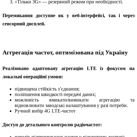
«Тільки 3G» — резервний режим при необхідності.
Перемикання доступне як у веб-інтерфейсі, так і через
сенсорний дисплей.
Аггрегація частот, оптимізована під Україну
Реалізовано адаптовану агрегацію LTE із фокусом на
локальні операційні умови:
підвищена стійкість з’єднання;
поліпшення швидкості передачі даних;
можливість вмикати/вимикати агрегацію та
відновлювати заводські налаштування у разі потреби.
Ручний вибір 4G LTE-частот
Доступ до детального контролю радіочастот:
перелік підтримуваних частот у відкритому доступі;