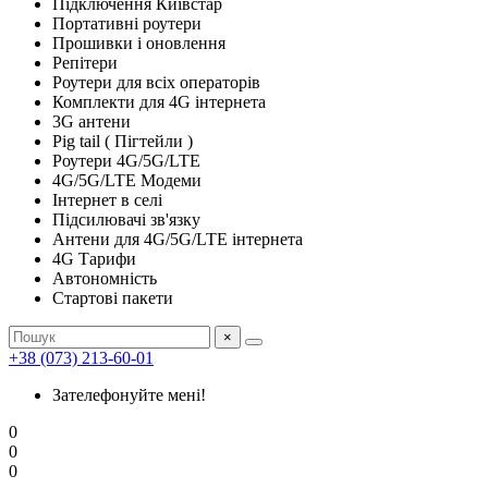
Підключення Київстар
Портативні роутери
Прошивки і оновлення
Репітери
Роутери для всіх операторів
Комплекти для 4G інтернета
3G антени
Pig tail ( Пігтейли )
Роутери 4G/5G/LTE
4G/5G/LTE Модеми
Інтернет в селі
Підсилювачі зв'язку
Антени для 4G/5G/LTE інтернета
4G Тарифи
Автономність
Стартові пакети
×
+38 (073) 213-60-01
Зателефонуйте мені!
0
0
0