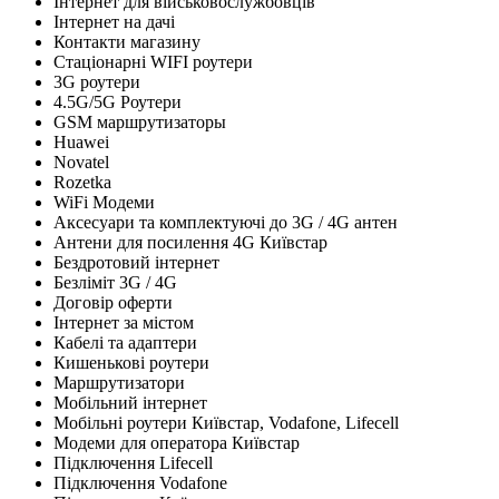
Інтернет для військовослужбовців
Інтернет на дачі
Контакти магазину
Стаціонарні WIFI роутери
3G роутери
4.5G/5G Роутери
GSM маршрутизаторы
Huawei
Novatel
Rozetka
WiFi Модеми
Аксесуари та комплектуючі до 3G / 4G антен
Антени для посилення 4G Київстар
Бездротовий інтернет
Безліміт 3G / 4G
Договір оферти
Інтернет за містом
Кабелі та адаптери
Кишенькові роутери
Маршрутизатори
Мобільний інтернет
Мобільні роутери Київстар, Vodafone, Lifecell
Модеми для оператора Київстар
Підключення Lifecell
Підключення Vodafone