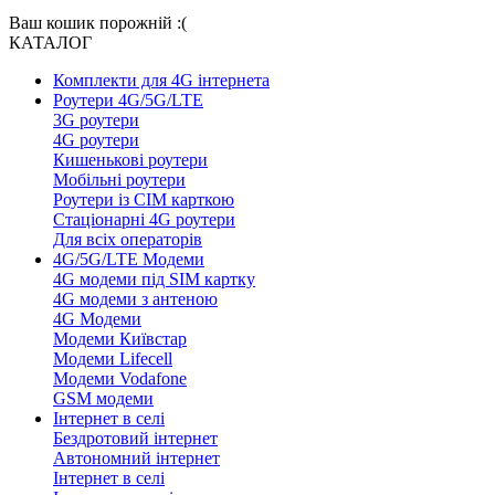
Ваш кошик порожній :(
КАТАЛОГ
Комплекти для 4G інтернета
Роутери 4G/5G/LTE
3G роутери
4G роутери
Кишенькові роутери
Мобільні роутери
Роутери із СІМ карткою
Стаціонарні 4G роутери
Для всіх операторів
4G/5G/LTE Модеми
4G модеми під SIM картку
4G модеми з антеною
4G Модеми
Модеми Київстар
Модеми Lifecell
Модеми Vodafone
GSM модеми
Інтернет в селі
Бездротовий інтернет
Автономний інтернет
Інтернет в селі