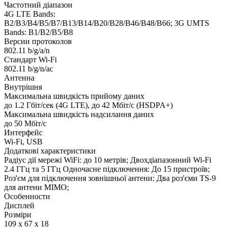
Частотний діапазон
4G LTE Bands:
B2/B3/B4/B5/B7/B13/B14/B20/B28/B46/B48/B66; 3G UMTS
Bands: B1/B2/B5/B8
Версии протоколов
802.11 b/g/a/n
Стандарт Wi-Fi
802.11 b/g/n/ac
Антенна
Внутрішня
Максимальна швидкість прийому даних
до 1.2 Гбіт/сек (4G LTE), до 42 Мбіт/с (HSDPA+)
Максимальна швидкість надсилання даних
до 50 Мбіт/с
Интерфейс
Wi-Fi, USB
Додаткові характеристики
Радіус дії мережі WiFi: до 10 метрів; Двохдіапазонний Wi-Fi
2.4 ГГц та 5 ГГц Одночасне підключення: До 15 пристроїв;
Роз'єм для підключення зовнішньої антени: Два роз'єми TS-9
для антени MIMO;
Особенности
Дисплей
Розміри
109 x 67 x 18