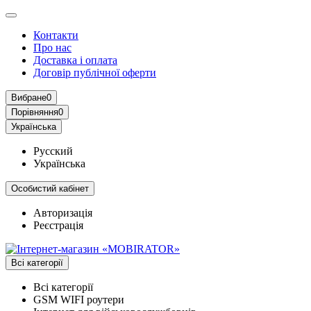
Контакти
Про нас
Доставка і оплата
Договір публічної оферти
Вибране
0
Порівняння
0
Українська
Русский
Українська
Особистий кабінет
Авторизація
Реєстрація
Всі категорії
Всі категорії
GSM WIFI роутери