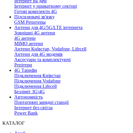
Інтернет на дачі
Інтернет у приватному секторі
Готові комплекти 4G
Підсилювачі зв'язку
GSM Репитеры
Антени для 4G/5G/LTE інтернета
Зовнішні 4G антени
4G антени
MIMO антени
Антени Київстар, Vodafone, Lifecell
Антени для 4G модемів
Аксесуари та комплектуючі
Репітери
4G Тарифи
Підключення Київстар
Підключення Vodafone
Підключення Lifecell
Безліміт 3G\4G
Автономність
Портативні зарядні станції
Інтернет без світла
Power Bank
КАТАЛОГ