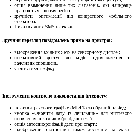
опція ввімкнення лише тих діапазонів, які найкраще
працюють у вашому регіоні;
зручність оптимізації під конкретного мобільного
оператора.
Показ вхідних SMS на екрані
Зручний перегляд повідомлень прямо на пристрої:
відображення вхідних SMS на сенсорному дисплеї;
оперативний доступ до кодів підтвердження та
важливих сповіщень.
Статистика трафіку
Інструменти контролю використання інтернету:
показ витраченого трафіку (МБ/ГБ) за обраний період;
кнопка «Оновити дату та лічильник» для миттєвого
оновлення показників (репідконнект);
опція автосинхронізації дати при старті;
відображення статистики також доступне на екрані