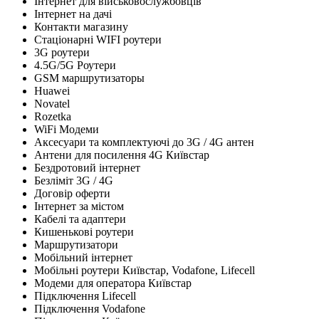
Інтернет для військовослужбовців
Інтернет на дачі
Контакти магазину
Стаціонарні WIFI роутери
3G роутери
4.5G/5G Роутери
GSM маршрутизаторы
Huawei
Novatel
Rozetka
WiFi Модеми
Аксесуари та комплектуючі до 3G / 4G антен
Антени для посилення 4G Київстар
Бездротовий інтернет
Безліміт 3G / 4G
Договір оферти
Інтернет за містом
Кабелі та адаптери
Кишенькові роутери
Маршрутизатори
Мобільний інтернет
Мобільні роутери Київстар, Vodafone, Lifecell
Модеми для оператора Київстар
Підключення Lifecell
Підключення Vodafone