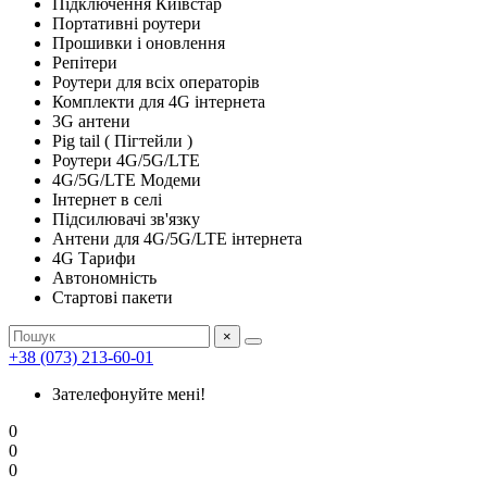
Підключення Київстар
Портативні роутери
Прошивки і оновлення
Репітери
Роутери для всіх операторів
Комплекти для 4G інтернета
3G антени
Pig tail ( Пігтейли )
Роутери 4G/5G/LTE
4G/5G/LTE Модеми
Інтернет в селі
Підсилювачі зв'язку
Антени для 4G/5G/LTE інтернета
4G Тарифи
Автономність
Стартові пакети
×
+38 (073) 213-60-01
Зателефонуйте мені!
0
0
0