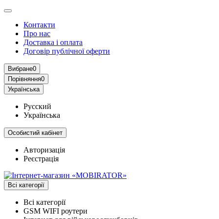
Контакти
Про нас
Доставка і оплата
Договір публічної оферти
Вибране
0
Порівняння
0
Українська
Русский
Українська
Особистий кабінет
Авторизація
Реєстрація
Всі категорії
Всі категорії
GSM WIFI роутери