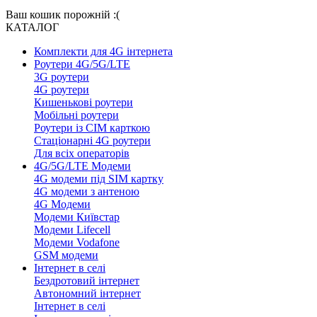
Ваш кошик порожній :(
КАТАЛОГ
Комплекти для 4G інтернета
Роутери 4G/5G/LTE
3G роутери
4G роутери
Кишенькові роутери
Мобільні роутери
Роутери із СІМ карткою
Стаціонарні 4G роутери
Для всіх операторів
4G/5G/LTE Модеми
4G модеми під SIM картку
4G модеми з антеною
4G Модеми
Модеми Київстар
Модеми Lifecell
Модеми Vodafone
GSM модеми
Інтернет в селі
Бездротовий інтернет
Автономний інтернет
Інтернет в селі