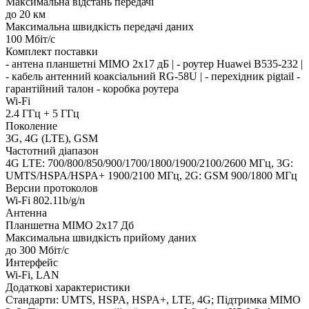
Максимальна відстань передачі
до 20 км
Максимальна швидкість передачі даних
100 Мбіт/с
Комплект поставки
- антена планшетні MIMO 2x17 дБ | - роутер Huawei B535-232 |
- кабель антенний коаксіальний RG-58U | - перехідник pigtail -
гарантійний талон - коробка роутера
Wi-Fi
2.4 ГГц + 5 ГГц
Поколение
3G, 4G (LTE), GSM
Частотний діапазон
4G LTE: 700/800/850/900/1700/1800/1900/2100/2600 МГц, 3G:
UMTS/HSPA/HSPA+ 1900/2100 МГц, 2G: GSM 900/1800 МГц
Версии протоколов
Wi-Fi 802.11b/g/n
Антенна
Планшетна MIMO 2х17 Дб
Максимальна швидкість прийому даних
до 300 Мбіт/c
Интерфейс
Wi-Fi, LAN
Додаткові характеристики
Стандарти: UMTS, HSPA, HSPA+, LTE, 4G; Підтримка MIMO