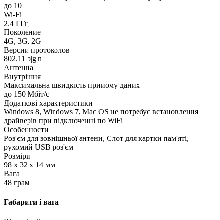
до 10
Wi-Fi
2.4 ГГц
Поколение
4G, 3G, 2G
Версии протоколов
802.11 b|g|n
Антенна
Внутрішня
Максимальна швидкість прийому даних
до 150 Мбіт/с
Додаткові характеристики
Windows 8, Windows 7, Mac OS не потребує встановлення
драйверів при підключенні по WiFi
Особенности
Роз'єм для зовнішньої антени, Слот для картки пам'яті,
рухомий USB роз'єм
Розміри
98 х 32 х 14 мм
Вага
48 грам
Габарити і вага