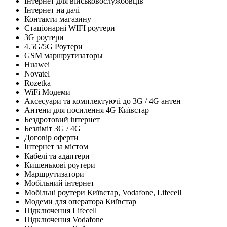
Інтернет для військовослужбовців
Інтернет на дачі
Контакти магазину
Стаціонарні WIFI роутери
3G роутери
4.5G/5G Роутери
GSM маршрутизаторы
Huawei
Novatel
Rozetka
WiFi Модеми
Аксесуари та комплектуючі до 3G / 4G антен
Антени для посилення 4G Київстар
Бездротовий інтернет
Безліміт 3G / 4G
Договір оферти
Інтернет за містом
Кабелі та адаптери
Кишенькові роутери
Маршрутизатори
Мобільний інтернет
Мобільні роутери Київстар, Vodafone, Lifecell
Модеми для оператора Київстар
Підключення Lifecell
Підключення Vodafone