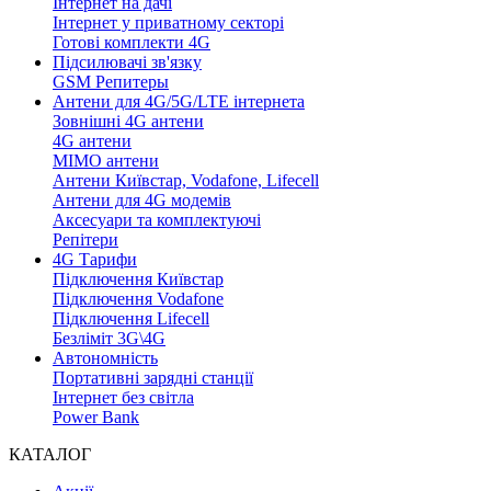
Інтернет на дачі
Інтернет у приватному секторі
Готові комплекти 4G
Підсилювачі зв'язку
GSM Репитеры
Антени для 4G/5G/LTE інтернета
Зовнішні 4G антени
4G антени
MIMO антени
Антени Київстар, Vodafone, Lifecell
Антени для 4G модемів
Аксесуари та комплектуючі
Репітери
4G Тарифи
Підключення Київстар
Підключення Vodafone
Підключення Lifecell
Безліміт 3G\4G
Автономність
Портативні зарядні станції
Інтернет без світла
Power Bank
КАТАЛОГ