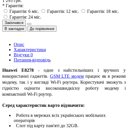
1 295 грн.
* Гарантія:
Гарантія: 6 міс.
Гарантія: 12 міс.
Гарантія: 18 міс.
Гарантія: 24 міс.
Закінчився
В закладки
До порівняння
Опис
Характеристики
Відгуки
0
Питання-відповідь
Huawei E8278
- один з найстильніших і зручних у
використанні гаджетів.
GSM LTE модем
працює як в режимі
модему, так і у вигляді Wi-Fi роутера. Користувачі зможуть з
гідністю оцінити високошвидкісну роботу модему і
компактний Wi-Fi роутер.
Серед характеристик варто відзначити:
Робота в мережах всіх українських мобільних
операторів
Слот під карту пам'яті до 32GB.