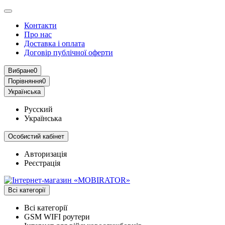
Контакти
Про нас
Доставка і оплата
Договір публічної оферти
Вибране
0
Порівняння
0
Українська
Русский
Українська
Особистий кабінет
Авторизація
Реєстрація
Всі категорії
Всі категорії
GSM WIFI роутери