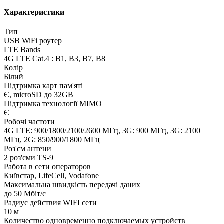
Характеристики
Тип
USB WiFi роутер
LTE Bands
4G LTE Cat.4 : B1, B3, B7, B8
Колір
Білий
Підтримка карт пам'яті
Є, microSD до 32GB
Підтримка технології MIMO
Є
Робочі частоти
4G LTE: 900/1800/2100/2600 МГц, 3G: 900 МГц, 3G: 2100
МГц, 2G: 850/900/1800 МГц
Роз'єм антени
2 роз'єми TS-9
Работа в сети операторов
Київстар, LifeCell, Vodafone
Максимальна швидкість передачі даних
до 50 Мбіт/с
Радиус действия WIFI сети
10 м
Количество одновременно подключаемых устройств