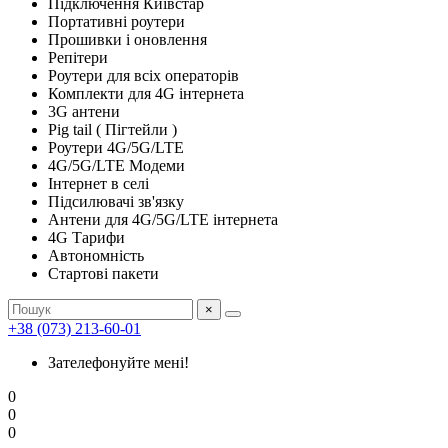
Підключення Київстар
Портативні роутери
Прошивки і оновлення
Репітери
Роутери для всіх операторів
Комплекти для 4G інтернета
3G антени
Pig tail ( Пігтейли )
Роутери 4G/5G/LTE
4G/5G/LTE Модеми
Інтернет в селі
Підсилювачі зв'язку
Антени для 4G/5G/LTE інтернета
4G Тарифи
Автономність
Стартові пакети
×
+38 (073) 213-60-01
Зателефонуйте мені!
0
0
0