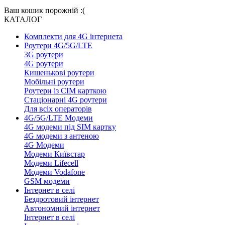
Ваш кошик порожній :(
КАТАЛОГ
Комплекти для 4G інтернета
Роутери 4G/5G/LTE
3G роутери
4G роутери
Кишенькові роутери
Мобільні роутери
Роутери із СІМ карткою
Стаціонарні 4G роутери
Для всіх операторів
4G/5G/LTE Модеми
4G модеми під SIM картку
4G модеми з антеною
4G Модеми
Модеми Київстар
Модеми Lifecell
Модеми Vodafone
GSM модеми
Інтернет в селі
Бездротовий інтернет
Автономний інтернет
Інтернет в селі