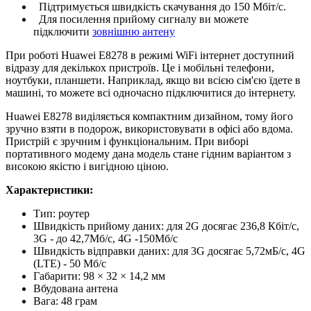
Підтримується швидкість скачування до 150 Мбіт/с.
Для посилення прийому сигналу ви можете
підключити
зовнішню антену
При роботі Huawei E8278 в режимі WiFi інтернет доступний
відразу для декількох пристроїв. Це і мобільні телефони,
ноутбуки, планшети. Наприклад, якщо ви всією сім'єю їдете в
машині, то можете всі одночасно підключитися до інтернету.
Huawei E8278 виділяється компактним дизайном, тому його
зручно взяти в подорож, використовувати в офісі або вдома.
Пристрій є зручним і функціональним. При виборі
портативного модему дана модель стане гідним варіантом з
високою якістю і вигідною ціною.
Характеристики:
Тип: роутер
Швидкість прийому даних: для 2G досягає 236,8 Кбіт/с,
3G - до 42,7Мб/c, 4G -150Мб/c
Швидкість відправки даних: для 3G досягає 5,72мБ/c, 4G
(LTE) - 50 Мб/c
Габарити: 98 × 32 × 14,2 мм
Вбудована антена
Вага: 48 грам