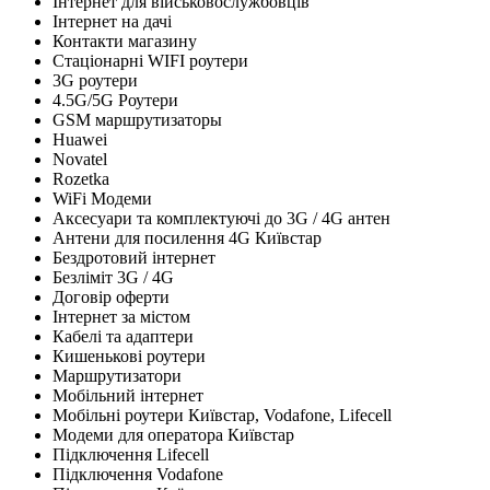
Інтернет для військовослужбовців
Інтернет на дачі
Контакти магазину
Стаціонарні WIFI роутери
3G роутери
4.5G/5G Роутери
GSM маршрутизаторы
Huawei
Novatel
Rozetka
WiFi Модеми
Аксесуари та комплектуючі до 3G / 4G антен
Антени для посилення 4G Київстар
Бездротовий інтернет
Безліміт 3G / 4G
Договір оферти
Інтернет за містом
Кабелі та адаптери
Кишенькові роутери
Маршрутизатори
Мобільний інтернет
Мобільні роутери Київстар, Vodafone, Lifecell
Модеми для оператора Київстар
Підключення Lifecell
Підключення Vodafone