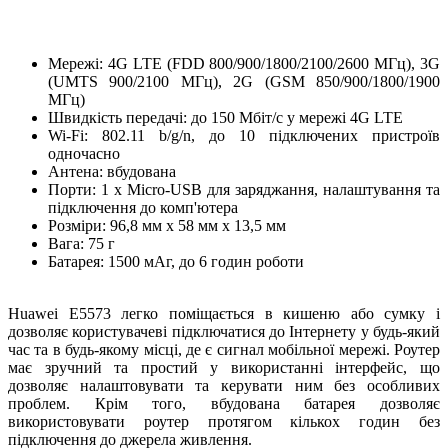
Мережі: 4G LTE (FDD 800/900/1800/2100/2600 МГц), 3G
(UMTS 900/2100 МГц), 2G (GSM 850/900/1800/1900
МГц)
Швидкість передачі: до 150 Мбіт/с у мережі 4G LTE
Wi-Fi: 802.11 b/g/n, до 10 підключених пристроїв
одночасно
Антена: вбудована
Порти: 1 x Micro-USB для заряджання, налаштування та
підключення до комп'ютера
Розміри: 96,8 мм x 58 мм x 13,5 мм
Вага: 75 г
Батарея: 1500 мАг, до 6 годин роботи
Huawei E5573 легко поміщається в кишеню або сумку і
дозволяє користувачеві підключатися до Інтернету у будь-який
час та в будь-якому місці, де є сигнал мобільної мережі. Роутер
має зручний та простий у використанні інтерфейс, що
дозволяє налаштовувати та керувати ним без особливих
проблем. Крім того, вбудована батарея дозволяє
використовувати роутер протягом кількох годин без
підключення до джерела живлення.