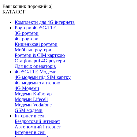
Ваш кошик порожній :(
КАТАЛОГ
Комплекти для 4G інтернета
Роутери 4G/5G/LTE
3G роутери
4G роутери
Кишенькові роутери
Мобільні роутери
Роутери із СІМ карткою
Стаціонарні 4G роутери
Для всіх операторів
4G/5G/LTE Модеми
4G модеми під SIM картку
4G модеми з антеною
4G Модеми
Модеми Київстар
Модеми Lifecell
Модеми Vodafone
GSM модеми
Інтернет в селі
Бездротовий інтернет
Автономний інтернет
Інтернет в селі