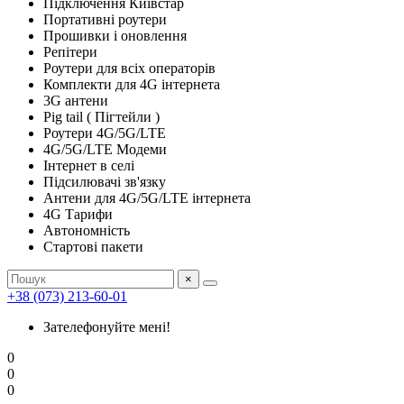
Підключення Київстар
Портативні роутери
Прошивки і оновлення
Репітери
Роутери для всіх операторів
Комплекти для 4G інтернета
3G антени
Pig tail ( Пігтейли )
Роутери 4G/5G/LTE
4G/5G/LTE Модеми
Інтернет в селі
Підсилювачі зв'язку
Антени для 4G/5G/LTE інтернета
4G Тарифи
Автономність
Стартові пакети
×
+38 (073) 213-60-01
Зателефонуйте мені!
0
0
0