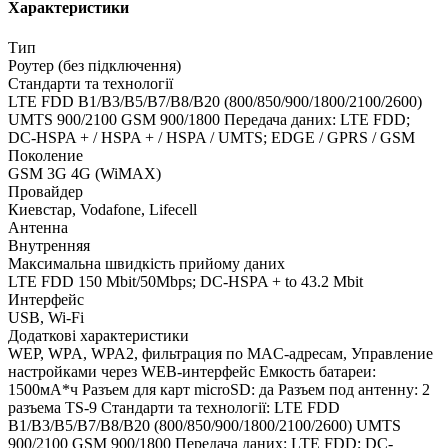
Характеристики
Тип
Роутер (без підключення)
Стандарти та технології
LTE FDD B1/B3/B5/B7/B8/B20 (800/850/900/1800/2100/2600)
UMTS 900/2100 GSM 900/1800 Передача даних: LTE FDD;
DC-HSPA + / HSPA + / HSPA / UMTS; EDGE / GPRS / GSM
Поколение
GSM 3G 4G (WiMAX)
Провайдер
Киевстар, Vodafone, Lifecell
Антенна
Внутренняя
Максимальна швидкість прийому даних
LTE FDD 150 Mbit/50Mbps; DC-HSPA + to 43.2 Mbit
Интерфейс
USB, Wi-Fi
Додаткові характеристики
WEP, WPA, WPA2, фильтрация по MAC-адресам, Управление
настройками через WEB-интерфейс Емкость батареи:
1500мА*ч Разъем для карт microSD: да Разъем под антенну: 2
разъема TS-9 Стандарти та технології: LTE FDD
B1/B3/B5/B7/B8/B20 (800/850/900/1800/2100/2600) UMTS
900/2100 GSM 900/1800 Передача даних: LTE FDD; DC-