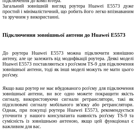
підключення до комп'ютера.
Загальний зовнішній вигляд роутера Huawei E5573 дуже
простий і мінімалістичний, що робить його легко впізнаваним
та зручним у використанні.
Підключення зовнішньої антени до Huawei E5573
До роутера Huawei E5573 можна підключити зовнішню
антену, але це залежить від модифікації роутера. Деякі моделі
Huawei E5573 поставляються з роз'ємом TS-9 для підключення
зовнішньої антени, тоді як інші моделі можуть не мати цього
роз'єму.
Якщо ваш роутер не має вбудованого роз'єму для підключення
зовнішньої антени, ви все одно можете покращити якість
сигналу, використовуючи сигнали ретранслятори, такі як
підсилювачі сигналу мобільного зв'язку або ретранслятори.
Однак, при покупці роутера Huawei E5573, рекомендується
уточнити у нашого консультанта наявність роз'єму TS-9 та
сумісність із зовнішньою антеною, якщо цей функціонал є
важливим для вас.