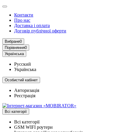
Контакти
Про нас
Доставка і оплата
Договір публічної оферти
Вибране
0
Порівняння
0
Українська
Русский
Українська
Особистий кабінет
Авторизація
Реєстрація
Всі категорії
Всі категорії
GSM WIFI роутери