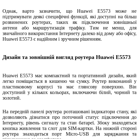
Однак, варто зазначити, що Huawei E5573 може не
підтримувати деякі специфічні функції, які доступні на більш
розвинених роутерах, таких як підключення зовнішньої
антени або маршрутизація трафіку. Тим не менш, для
звичайного використання Інтернету далеко від дому або офісу,
Huawei E5573 є надійним і зручним рішенням.
Дизайн та зовнішній вигляд роутера Huawei E5573
Huawei E5573 має компактний та портативний дизайн, який
легко поміщається в кишеню чи сумку. Роутер виконаний у
пластиковому корпусі та має глянсову поверхню. Він
доступний у кількох кольорах, включаючи білий, чорний та
золотий.
На передній панелі роутера розташовані індикатори стану, які
дозволяють дізнатися про поточний статус підключення до
Інтернету, рівень сигналу та стан батареї. Збоку знаходяться
кнопка живлення та слот для SIM-картки. На нижній стороні
роутера знаходиться порт Micro-USB для заряджання та