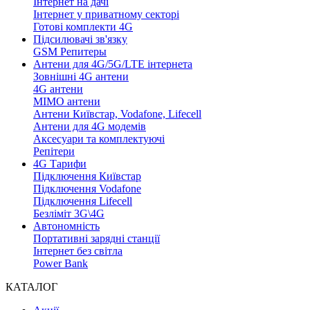
Інтернет на дачі
Інтернет у приватному секторі
Готові комплекти 4G
Підсилювачі зв'язку
GSM Репитеры
Антени для 4G/5G/LTE інтернета
Зовнішні 4G антени
4G антени
MIMO антени
Антени Київстар, Vodafone, Lifecell
Антени для 4G модемів
Аксесуари та комплектуючі
Репітери
4G Тарифи
Підключення Київстар
Підключення Vodafone
Підключення Lifecell
Безліміт 3G\4G
Автономність
Портативні зарядні станції
Інтернет без світла
Power Bank
КАТАЛОГ