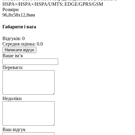
HSPA+/HSPA+/HSPA/UMTS; EDGE/GPRS/GSM
Розміри
96,8х58х12,8мм
Габарити і вага
Відгуків: 0
Середня оцінка: 0.0
Написати відгук
Ваше ім’я
Переваги:
Недоліки
Ваш відгук