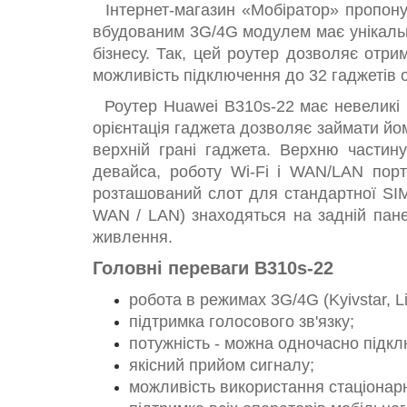
Інтернет-магазин «Мобіратор» пропонує 
вбудованим 3G/4G модулем має унікальні
бізнесу. Так, цей роутер дозволяє отри
можливість підключення до 32 гаджетів о
Роутер Huawei B310s-22 має невеликі г
орієнтація гаджета дозволяє займати йом
верхній грані гаджета. Верхню частин
девайса, роботу Wi-Fi і WAN/LAN порту
розташований слот для стандартної SIM
WAN / LAN) знаходяться на задній пане
живлення.
Головні переваги B310s-22
робота в режимах 3G/4G (Kyivstar, L
підтримка голосового зв'язку;
потужність - можна одночасно підклю
якісний прийом сигналу;
можливість використання стаціонар