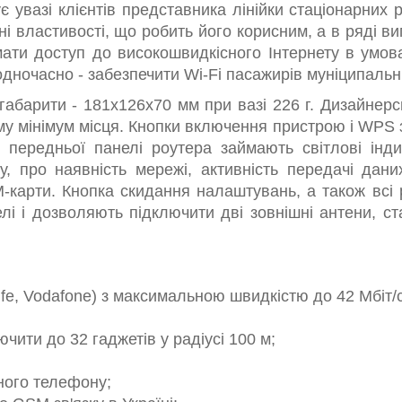
увазі клієнтів представника лінійки стаціонарних р
 властивості, що робить його корисним, а в ряді ви
мати доступ до високошвидкісного Інтернету в умов
дночасно - забезпечити Wi-Fi пасажирів муніципальни
абарити - 181x126x70 мм при вазі 226 г. Дизайнер
у мінімум місця. Кнопки включення пристрою і WPS з
у передньої панелі роутера займають світлові інд
, про наявність мережі, активність передачі дани
-карти. Кнопка скидання налаштувань, а також всі р
лі і дозволяють підключити дві зовнішні антени, с
ife, Vodafone) з максимальною швидкістю до 42 Мбіт/се
чити до 32 гаджетів у радіусі 100 м;
ного телефону;