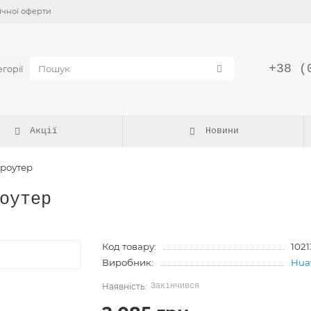
ічної оферти
+38 (
егорії
Акції
Новини
 роутер
оутер
Код товару:
102
Виробник:
Hua
Закінчився