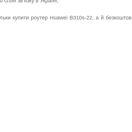
о GSM зв'язку в Україні;
ільки купити роутер Huawei B310s-22, а й безкоштов
15ДБ + кабель + переходники