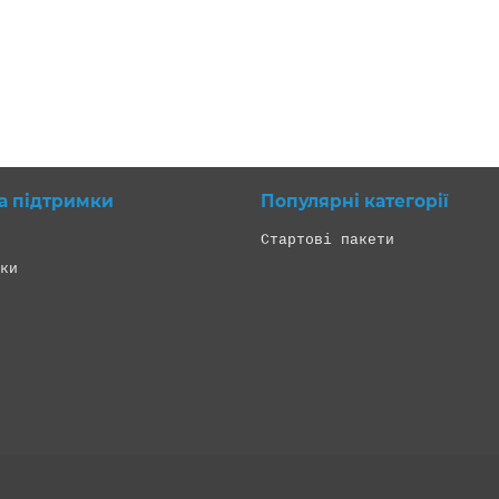
а підтримки
Популярні категорії
Стартові пакети
ки