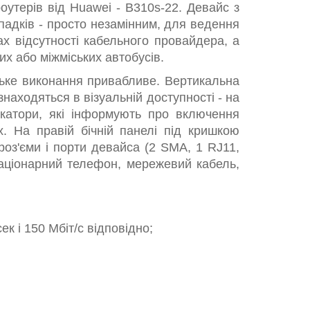
оутерів від Huawei - B310s-22. Девайс з
падків - просто незамінним, для ведення
ах відсутності кабельного провайдера, а
х або міжміських автобусів.
ське виконання привабливе. Вертикальна
находяться в візуальній доступності - на
икатори, які інформують про включення
х. На правій бічній панелі під кришкою
оз'єми і порти девайса (2 SMA, 1 RJ11,
таціонарний телефон, мережевий кабель,
к і 150 Мбіт/с відповідно;