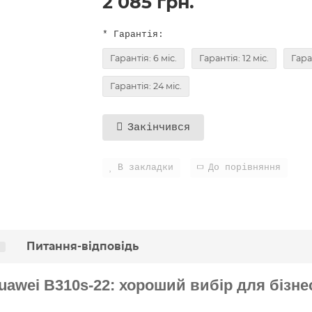
2 085 грн.
* Гарантія:
Гарантія: 6 міс.
Гарантія: 12 міс.
Гара
Гарантія: 24 міс.
Закінчився
В закладки
До порівняння
Питання-відповідь
uawei B310s-22: хороший вибір для бізне