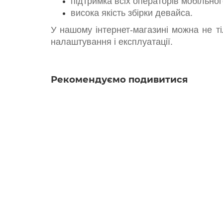
підтримка всіх операторів мобільног
висока якість збірки девайса.
У нашому інтернет-магазині можна не т
налаштування і експлуатації.
Рекомендуємо подивитися
Антенный комплект 3G/4G антенна MIMO RNet 
Закінчився
1 679 грн.
Закінчився