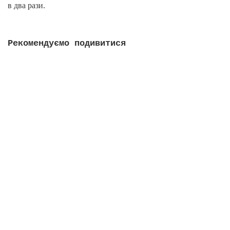
в два рази.
Рекомендуємо подивитися
Антенний комплект 3G/4G антена MIMO RNet 17ДБ +
кабель + перехідники
Є в наявності
2 198 грн.
У кошик