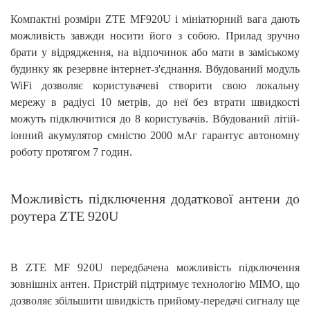
Компактні розміри
ZTE MF920U
і мініатюрний вага дають
можливість завжди носити його з собою. Прилад зручно
брати у відрядження, на відпочинок або мати в заміському
будинку як резервне інтернет-з'єднання. Вбудований модуль
WiFi дозволяє користувачеві створити свою локальну
мережу в радіусі 10 метрів, до неї без втрати швидкості
можуть підключитися до 8 користувачів. Вбудований літій-
іонний акумулятор ємністю 2000 мАг гарантує автономну
роботу протягом 7 годин.
Можливість підключення додаткової антени до
роутера ZTE 920U
В ZTE MF 920U
передбачена можливість підключення
зовнішніх антен. Пристрій підтримує технологію MIMO, що
дозволяє збільшити швидкість прийому-передачі сигналу ще