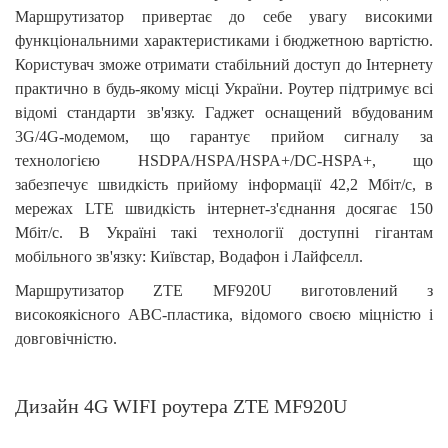
Маршрутизатор привертає до себе увагу високими
функціональними характеристиками і бюджетною вартістю.
Користувач зможе отримати стабільний доступ до Інтернету
практично в будь-якому місці України. Роутер підтримує всі
відомі стандарти зв'язку. Гаджет оснащений вбудованим
3G/4G-модемом, що гарантує прийом сигналу за
технологією HSDPA/HSPA/HSPA+/DC-HSPA+, що
забезпечує швидкість прийому інформації 42,2 Мбіт/с, в
мережах LTE швидкість інтернет-з'єднання досягає 150
Мбіт/с. В Україні такі технології доступні гігантам
мобільного зв'язку: Київстар, Водафон і Лайфселл.
Маршрутизатор
ZTE MF920U
виготовлений з
високоякісного АВС-пластика, відомого своєю міцністю і
довговічністю.
Дизайн 4G WIFI роутера ZTE MF920U