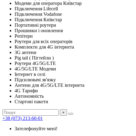
Модеми для оператора Київстар
Підключення Lifecell
Підключення Vodafone
Підключення Київстар
Портативні роутери
Прошивки і оновлення
Репітери
Роутери для всіх операторів
Комплекти для 4G інтернета
3G антени
Pig tail ( Пігтейли )
Роутери 4G/5G/LTE
4G/5G/LTE Модеми
Інтернет в селі
Підсилювачі зв'язку
Антени для 4G/5G/LTE інтернета
4G Тарифи
Автономність
Стартові пакети
×
+38 (073) 213-60-01
Зателефонуйте мені!