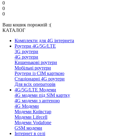
0
0
0
Ваш кошик порожній :(
КАТАЛОГ
Комплекти для 4G інтернета
Роутери 4G/5G/LTE
3G роутери
4G роутери
Кишенькові роутери
Мобільні роутери
Роутери із СІМ карткою
Стаціонарні 4G роутери
Для всіх операторів
4G/5G/LTE Модеми
4G модеми під SIM картку
4G модеми з антеною
4G Модеми
Модеми Київстар
Модеми Lifecell
Модеми Vodafone
GSM модеми
Інтернет в селі