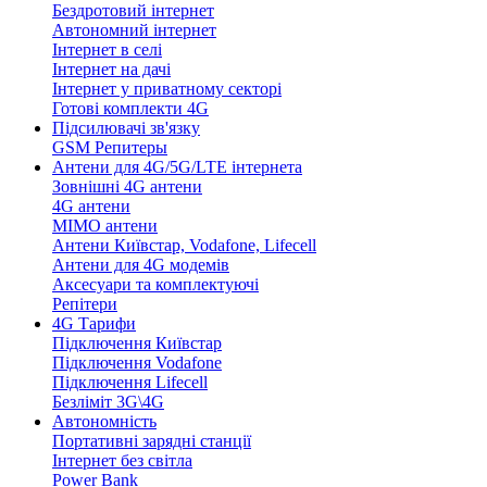
Бездротовий інтернет
Автономний інтернет
Інтернет в селі
Інтернет на дачі
Інтернет у приватному секторі
Готові комплекти 4G
Підсилювачі зв'язку
GSM Репитеры
Антени для 4G/5G/LTE інтернета
Зовнішні 4G антени
4G антени
MIMO антени
Антени Київстар, Vodafone, Lifecell
Антени для 4G модемів
Аксесуари та комплектуючі
Репітери
4G Тарифи
Підключення Київстар
Підключення Vodafone
Підключення Lifecell
Безліміт 3G\4G
Автономність
Портативні зарядні станції
Інтернет без світла
Power Bank