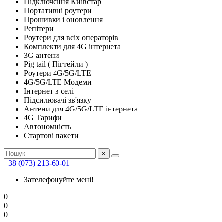
Підключення Київстар
Портативні роутери
Прошивки і оновлення
Репітери
Роутери для всіх операторів
Комплекти для 4G інтернета
3G антени
Pig tail ( Пігтейли )
Роутери 4G/5G/LTE
4G/5G/LTE Модеми
Інтернет в селі
Підсилювачі зв'язку
Антени для 4G/5G/LTE інтернета
4G Тарифи
Автономність
Стартові пакети
×
+38 (073) 213-60-01
Зателефонуйте мені!
0
0
0