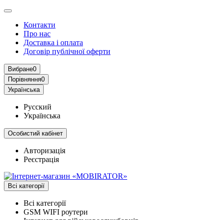
Контакти
Про нас
Доставка і оплата
Договір публічної оферти
Вибране
0
Порівняння
0
Українська
Русский
Українська
Особистий кабінет
Авторизація
Реєстрація
Всі категорії
Всі категорії
GSM WIFI роутери