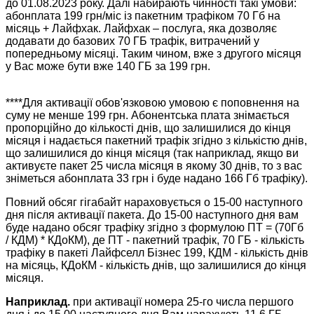
до
01.08.2023
року. Далі набирають чинності такі умови:
абонплата 199 грн/міс із пакетним трафіком 70 Гб на
місяць + Лайфхак. Лайфхак – послуга, яка дозволяє
додавати до базових 70 ГБ трафік, витрачений у
попередньому місяці. Таким чином, вже з другого місяця
у Вас може бути вже 140 ГБ за 199 грн.
****Для активації обов'язковою умовою є поповнення на
суму не менше 199 грн. Абонентська плата знімається
пропорційно до кількості днів, що залишилися до кінця
місяця і надається пакетний трафік згідно з кількістю днів,
що залишилися до кінця місяця (так наприклад, якщо ви
активуєте пакет 25 числа місяця в якому 30 днів, то з вас
зніметься абонплата 33 грн і буде надано 166 Гб трафіку).
Повний обсяг гігабайт нараховується о 15-00 наступного
дня після активації пакета. До 15-00 наступного дня вам
буде надано обсяг трафіку згідно з формулою ПТ = (70Гб
/ КДМ) * КДоКМ), де ПТ - пакетний трафік, 70 ГБ - кількість
трафіку в пакеті Лайфселл Бізнес 199, КДМ - кількість днів
на місяць, КДоКМ - кількість днів, що залишилися до кінця
місяця.
Наприклад.
при активації номера 25-го числа першого