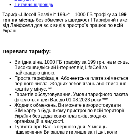
Питання-відповідь
Тариф «Lifecell Безліміт 199»* – 1000 ГБ трафіку
за 199
грн на місяць
без обмежень швидкості! Тарифний пакет
від Лайфселл для всіх видів пристроїв працює по всій
Україні.
Переваги тарифу:
Вигідна ціна. 1000 ГБ трафіку за 199 грн. на місяць.
Високошвидкісний інтернет від LIfeCell за
найкращою ціною.
Проста тарифікація. Абонентська плата знімається
першого числа. Жодних зобов'язань або списання
коштів у мінус. **
Гарантія обслуговування. Умови тарифного пакета
фіксуються для Вас до 01.08.2023 року ***
Жодних обмежень. Ви можете використовувати
SIM-карту в будь-якому пристрої по всій території
України без додаткових платежів, жодних
організацій швидкості.
Турбота про Вас із першого дня. У місяць
підключення Ви заплатите лише за ті дні, коли