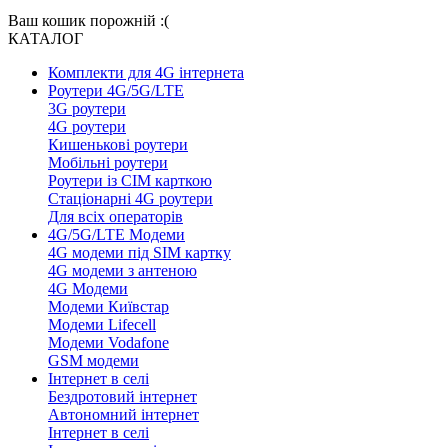
Ваш кошик порожній :(
КАТАЛОГ
Комплекти для 4G інтернета
Роутери 4G/5G/LTE
3G роутери
4G роутери
Кишенькові роутери
Мобільні роутери
Роутери із СІМ карткою
Стаціонарні 4G роутери
Для всіх операторів
4G/5G/LTE Модеми
4G модеми під SIM картку
4G модеми з антеною
4G Модеми
Модеми Київстар
Модеми Lifecell
Модеми Vodafone
GSM модеми
Інтернет в селі
Бездротовий інтернет
Автономний інтернет
Інтернет в селі