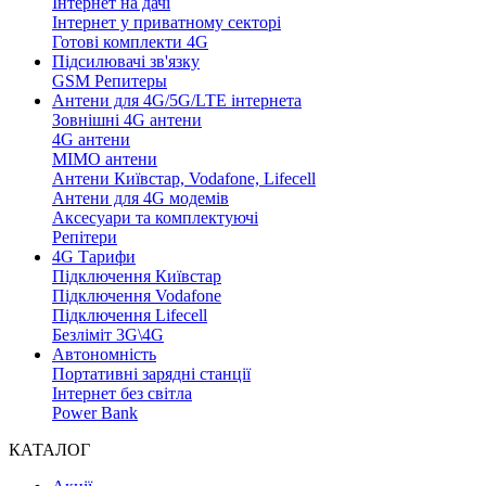
Інтернет на дачі
Інтернет у приватному секторі
Готові комплекти 4G
Підсилювачі зв'язку
GSM Репитеры
Антени для 4G/5G/LTE інтернета
Зовнішні 4G антени
4G антени
MIMO антени
Антени Київстар, Vodafone, Lifecell
Антени для 4G модемів
Аксесуари та комплектуючі
Репітери
4G Тарифи
Підключення Київстар
Підключення Vodafone
Підключення Lifecell
Безліміт 3G\4G
Автономність
Портативні зарядні станції
Інтернет без світла
Power Bank
КАТАЛОГ