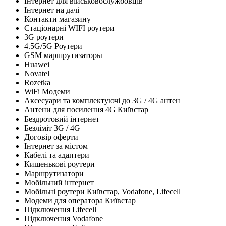
Інтернет для військовослужбовців
Інтернет на дачі
Контакти магазину
Стаціонарні WIFI роутери
3G роутери
4.5G/5G Роутери
GSM маршрутизаторы
Huawei
Novatel
Rozetka
WiFi Модеми
Аксесуари та комплектуючі до 3G / 4G антен
Антени для посилення 4G Київстар
Бездротовий інтернет
Безліміт 3G / 4G
Договір оферти
Інтернет за містом
Кабелі та адаптери
Кишенькові роутери
Маршрутизатори
Мобільний інтернет
Мобільні роутери Київстар, Vodafone, Lifecell
Модеми для оператора Київстар
Підключення Lifecell
Підключення Vodafone