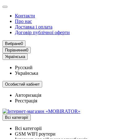
Контакти
Про нас
Доставка і оплата
Договір публічної оферти
Вибране
0
Порівняння
0
Українська
Русский
Українська
Особистий кабінет
Авторизація
Реєстрація
Всі категорії
Всі категорії
GSM WIFI роутери