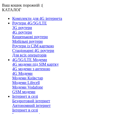
Ваш кошик порожній :(
КАТАЛОГ
Комплекти для 4G інтернета
Роутери 4G/5G/LTE
3G роутери
4G роутери
Кишенькові роутери
Мобільні роутери
Роутери із СІМ карткою
Стаціонарні 4G роутери
Для всіх операторів
4G/5G/LTE Модеми
4G модеми під SIM картку
4G модеми з антеною
4G Модеми
Модеми Київстар
Модеми Lifecell
Модеми Vodafone
GSM модеми
Інтернет в селі
Бездротовий інтернет
Автономний інтернет
Інтернет в селі