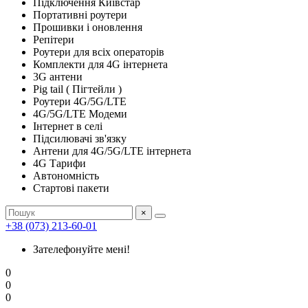
Підключення Київстар
Портативні роутери
Прошивки і оновлення
Репітери
Роутери для всіх операторів
Комплекти для 4G інтернета
3G антени
Pig tail ( Пігтейли )
Роутери 4G/5G/LTE
4G/5G/LTE Модеми
Інтернет в селі
Підсилювачі зв'язку
Антени для 4G/5G/LTE інтернета
4G Тарифи
Автономність
Стартові пакети
×
+38 (073) 213-60-01
Зателефонуйте мені!
0
0
0