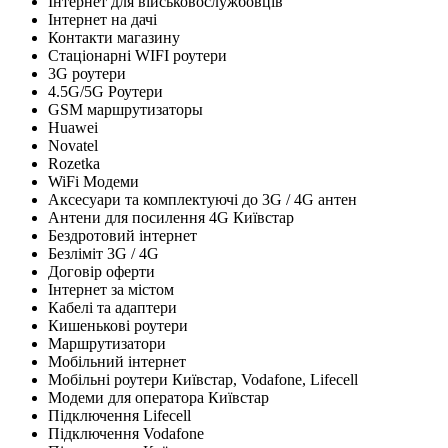
Інтернет для військовослужбовців
Інтернет на дачі
Контакти магазину
Стаціонарні WIFI роутери
3G роутери
4.5G/5G Роутери
GSM маршрутизаторы
Huawei
Novatel
Rozetka
WiFi Модеми
Аксесуари та комплектуючі до 3G / 4G антен
Антени для посилення 4G Київстар
Бездротовий інтернет
Безліміт 3G / 4G
Договір оферти
Інтернет за містом
Кабелі та адаптери
Кишенькові роутери
Маршрутизатори
Мобільний інтернет
Мобільні роутери Київстар, Vodafone, Lifecell
Модеми для оператора Київстар
Підключення Lifecell
Підключення Vodafone