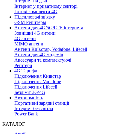
Інтернет на дачі
Інтернет у приватному секторі
Готові комплекти 4G
Підсилювачі зв'язку
GSM Репитеры
Антени для 4G/5G/LTE інтернета
Зовнішні 4G антени
4G антени
MIMO антени
Антени Київстар, Vodafone, Lifecell
Антени для 4G модемів
Аксесуари та комплектуючі
Репітери
4G Тарифи
Підключення Київстар
Підключення Vodafone
Підключення Lifecell
Безліміт 3G\4G
Автономність
Портативні зарядні станції
Інтернет без світла
Power Bank
КАТАЛОГ