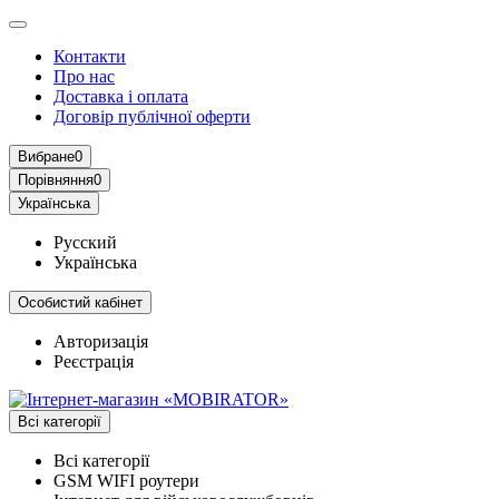
Контакти
Про нас
Доставка і оплата
Договір публічної оферти
Вибране
0
Порівняння
0
Українська
Русский
Українська
Особистий кабінет
Авторизація
Реєстрація
Всі категорії
Всі категорії
GSM WIFI роутери