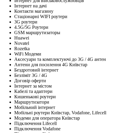
Інтернет для військовослужбовців
Інтернет на дачі
Контакти магазину
Стаціонарні WIFI роутери
3G роутери
4.5G/5G Роутери
GSM маршрутизаторы
Huawei
Novatel
Rozetka
WiFi Модеми
Аксесуари та комплектуючі до 3G / 4G антен
Антени для посилення 4G Київстар
Бездротовий інтернет
Безліміт 3G / 4G
Договір оферти
Інтернет за містом
Кабелі та адаптери
Кишенькові роутери
Маршрутизатори
Мобільний інтернет
Мобільні роутери Київстар, Vodafone, Lifecell
Модеми для оператора Київстар
Підключення Lifecell
Підключення Vodafone