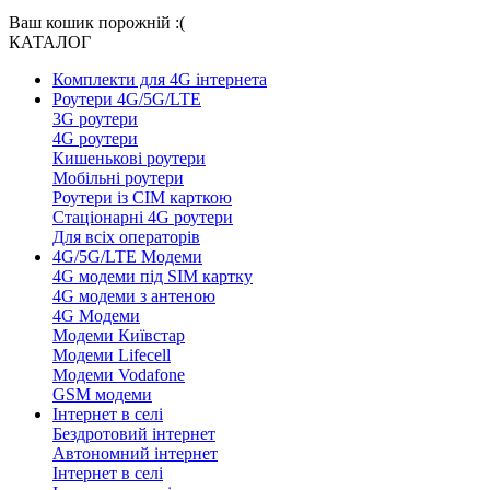
Ваш кошик порожній :(
КАТАЛОГ
Комплекти для 4G інтернета
Роутери 4G/5G/LTE
3G роутери
4G роутери
Кишенькові роутери
Мобільні роутери
Роутери із СІМ карткою
Стаціонарні 4G роутери
Для всіх операторів
4G/5G/LTE Модеми
4G модеми під SIM картку
4G модеми з антеною
4G Модеми
Модеми Київстар
Модеми Lifecell
Модеми Vodafone
GSM модеми
Інтернет в селі
Бездротовий інтернет
Автономний інтернет
Інтернет в селі