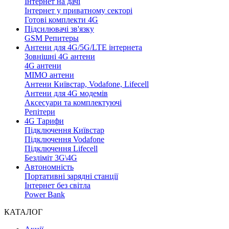
Інтернет на дачі
Інтернет у приватному секторі
Готові комплекти 4G
Підсилювачі зв'язку
GSM Репитеры
Антени для 4G/5G/LTE інтернета
Зовнішні 4G антени
4G антени
MIMO антени
Антени Київстар, Vodafone, Lifecell
Антени для 4G модемів
Аксесуари та комплектуючі
Репітери
4G Тарифи
Підключення Київстар
Підключення Vodafone
Підключення Lifecell
Безліміт 3G\4G
Автономність
Портативні зарядні станції
Інтернет без світла
Power Bank
КАТАЛОГ