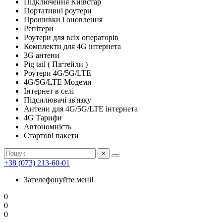
Підключення Київстар
Портативні роутери
Прошивки і оновлення
Репітери
Роутери для всіх операторів
Комплекти для 4G інтернета
3G антени
Pig tail ( Пігтейли )
Роутери 4G/5G/LTE
4G/5G/LTE Модеми
Інтернет в селі
Підсилювачі зв'язку
Антени для 4G/5G/LTE інтернета
4G Тарифи
Автономність
Стартові пакети
×
+38 (073) 213-60-01
Зателефонуйте мені!
0
0
0