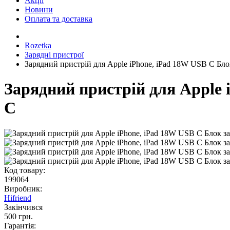
Акції
Новини
Оплата та доставка
Rozetka
Зарядні пристрої
Зарядний пристрій для Apple iPhone, iPad 18W USB C Бло
Зарядний пристрій для Apple 
C
Код товару:
199064
Виробник:
Hifriend
Закінчився
500 грн.
Гарантія: