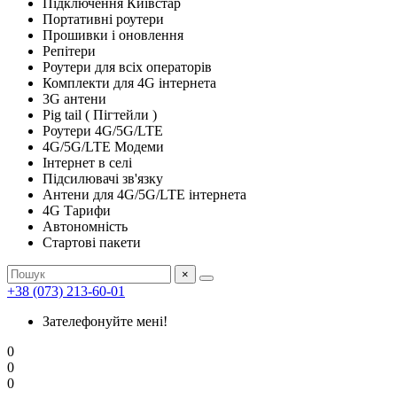
Підключення Київстар
Портативні роутери
Прошивки і оновлення
Репітери
Роутери для всіх операторів
Комплекти для 4G інтернета
3G антени
Pig tail ( Пігтейли )
Роутери 4G/5G/LTE
4G/5G/LTE Модеми
Інтернет в селі
Підсилювачі зв'язку
Антени для 4G/5G/LTE інтернета
4G Тарифи
Автономність
Стартові пакети
×
+38 (073) 213-60-01
Зателефонуйте мені!
0
0
0