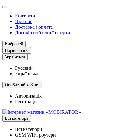
Контакти
Про нас
Доставка і оплата
Договір публічної оферти
Вибране
0
Порівняння
0
Українська
Русский
Українська
Особистий кабінет
Авторизація
Реєстрація
Всі категорії
Всі категорії
GSM WIFI роутери