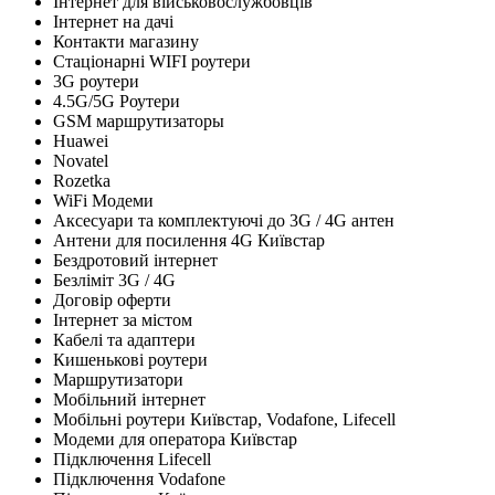
Інтернет для військовослужбовців
Інтернет на дачі
Контакти магазину
Стаціонарні WIFI роутери
3G роутери
4.5G/5G Роутери
GSM маршрутизаторы
Huawei
Novatel
Rozetka
WiFi Модеми
Аксесуари та комплектуючі до 3G / 4G антен
Антени для посилення 4G Київстар
Бездротовий інтернет
Безліміт 3G / 4G
Договір оферти
Інтернет за містом
Кабелі та адаптери
Кишенькові роутери
Маршрутизатори
Мобільний інтернет
Мобільні роутери Київстар, Vodafone, Lifecell
Модеми для оператора Київстар
Підключення Lifecell
Підключення Vodafone