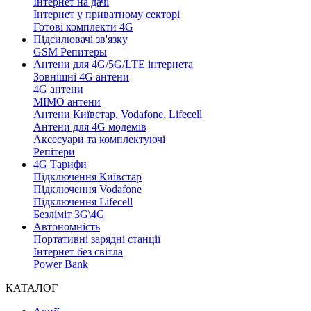
Інтернет на дачі
Інтернет у приватному секторі
Готові комплекти 4G
Підсилювачі зв'язку
GSM Репитеры
Антени для 4G/5G/LTE інтернета
Зовнішні 4G антени
4G антени
MIMO антени
Антени Київстар, Vodafone, Lifecell
Антени для 4G модемів
Аксесуари та комплектуючі
Репітери
4G Тарифи
Підключення Київстар
Підключення Vodafone
Підключення Lifecell
Безліміт 3G\4G
Автономність
Портативні зарядні станції
Інтернет без світла
Power Bank
КАТАЛОГ