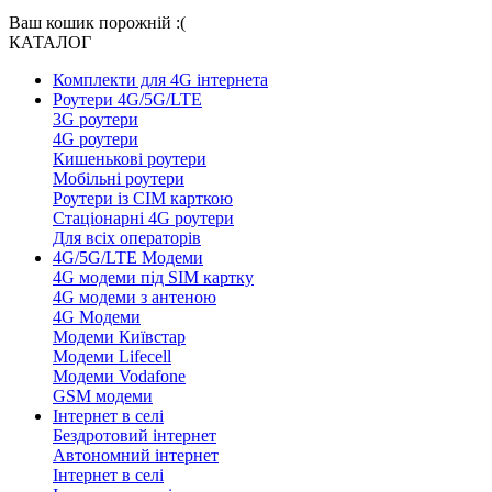
Ваш кошик порожній :(
КАТАЛОГ
Комплекти для 4G інтернета
Роутери 4G/5G/LTE
3G роутери
4G роутери
Кишенькові роутери
Мобільні роутери
Роутери із СІМ карткою
Стаціонарні 4G роутери
Для всіх операторів
4G/5G/LTE Модеми
4G модеми під SIM картку
4G модеми з антеною
4G Модеми
Модеми Київстар
Модеми Lifecell
Модеми Vodafone
GSM модеми
Інтернет в селі
Бездротовий інтернет
Автономний інтернет
Інтернет в селі