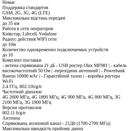
Немає
Поддержка стандартов
GSM, 2G, 3G, 4G (LTE)
Максимальна відстань передачі
до 35 км
Работа в сети операторов
Київстар, Lifecell, Vodafone
Радиус действия WIFI сети
до 10м
Количество одновременно подключаемых устройств
до 10
Комплект поставки
- антена спрямована 21 дБ - USB роутер Olax MF981 | - кабель
високочастотний 50 Ом | -перехідник антенний | - Powerbank
Baseus 10000 мАг | - Гарантійний талон | - коробка роутера
Wi-Fi
2.4 ГГц, 802.11b/g/n
Частотний діапазон
4G 2600 МГц, 4G 1800 МГц, 4G 900 МГц, 4G 800 МГц, 3G
2100 МГц, 3G 1900 МГц
Версии протоколов
802.11 b/g/n
Антенна
Спрямована, волновий канал - 21Дб (1700-2700 МГц)
Максимальна швидкість прийому даних