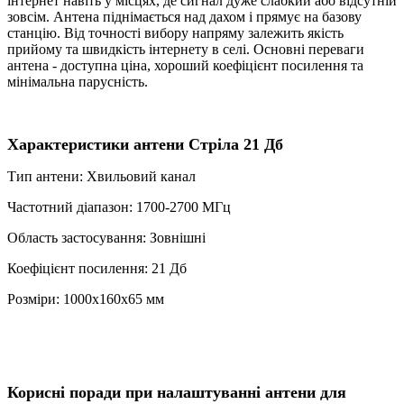
інтернет навіть у місцях, де сигнал дуже слабкий або відсутній
зовсім. Антена піднімається над дахом і прямує на базову
станцію. Від точності вибору напряму залежить якість
прийому та швидкість інтернету в селі. Основні переваги
антена - доступна ціна, хороший коефіцієнт посилення та
мінімальна парусність.
Характеристики антени Стріла 21 Дб
Тип антени: Хвильовий канал
Частотний діапазон: 1700-2700 МГц
Область застосування: Зовнішні
Коефіцієнт посилення: 21 Дб
Розміри: 1000х160х65 мм
Корисні поради при налаштуванні антени для