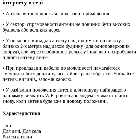
інтернету в селі
• Антена встановлюється лише зовні приміщення
• У секторі спрямованості антени не повинно бути високих
будівель або великих дерев
• У більшості випадків антену слід піднімати на висоту
близько 2-х метрів над дахом будинку (для одноповерхових
споруд), але через особливості рельєфу іноді варто спробувати
підняти антену вище.
• При прокладанні кабелю по можливості намагайтеся
зменшити його довжину, все зайве краще обрізати. Уникайте
петель, вигинів, заломів кабелю.
• У разі зміни положення антени для пошуку найкращого
напрямку вимкніть WiFi роутер або модем і увімкніть його
знову, коли антена буде вже в новому положенні.
Характеристики
Тип
Для дачі, Для села
Роз'єм антени