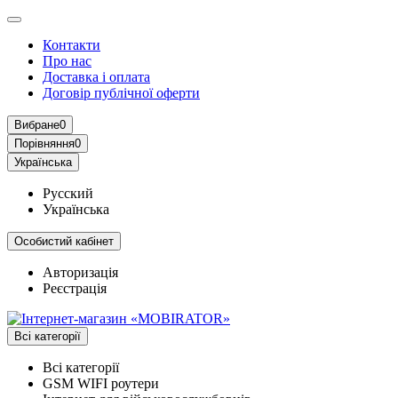
Контакти
Про нас
Доставка і оплата
Договір публічної оферти
Вибране
0
Порівняння
0
Українська
Русский
Українська
Особистий кабінет
Авторизація
Реєстрація
Всі категорії
Всі категорії
GSM WIFI роутери