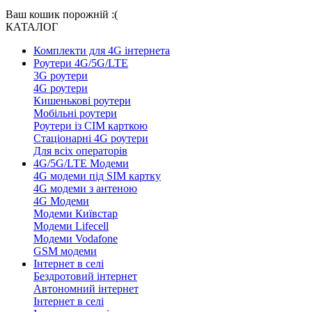
Ваш кошик порожній :(
КАТАЛОГ
Комплекти для 4G інтернета
Роутери 4G/5G/LTE
3G роутери
4G роутери
Кишенькові роутери
Мобільні роутери
Роутери із СІМ карткою
Стаціонарні 4G роутери
Для всіх операторів
4G/5G/LTE Модеми
4G модеми під SIM картку
4G модеми з антеною
4G Модеми
Модеми Київстар
Модеми Lifecell
Модеми Vodafone
GSM модеми
Інтернет в селі
Бездротовий інтернет
Автономний інтернет
Інтернет в селі