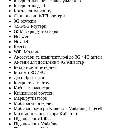
Інтернет для військовослужбовців
Інтернет на дачі
Контакти магазину
Стаціонарні WIFI роутери
3G роутери
4.5G/5G Роутери
GSM маршрутизаторы
Huawei
Novatel
Rozetka
WiFi Модеми
Аксесуари та комплектуючі до 3G / 4G антен
Антени для посилення 4G Київстар
Бездротовий інтернет
Безліміт 3G / 4G
Договір оферти
Інтернет за містом
Кабелі та адаптери
Кишенькові роутери
Маршрутизатори
Мобільний інтернет
Мобільні роутери Київстар, Vodafone, Lifecell
Модеми для оператора Київстар
Підключення Lifecell
Підключення Vodafone