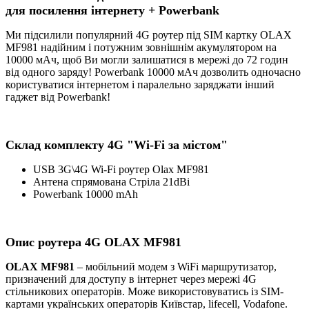
для посилення інтернету + Powerbank
Ми підсилили популярний 4G роутер під SIM картку OLAX
MF981 надійним і потужним зовнішнім акумулятором на
10000 мАч, щоб Ви могли залишатися в мережі до 72 годин
від одного заряду! Powerbank 10000 мАч дозволить одночасно
користуватися інтернетом і паралельно заряджати інший
гаджет від Powerbank!
Склад комплекту 4G "Wi-Fi за містом"
USB 3G\4G Wi-Fi роутер Olax MF981
Антена спрямована Стріла 21dBi
Powerbank 10000 mAh
Опис роутера 4G OLAX MF981
OLAX MF981
– мобільний модем з WiFi маршрутизатор,
призначений для доступу в інтернет через мережі 4G
стільникових операторів. Може використовуватись із SIM-
картами українських операторів Київстар, lifecell, Vodafone.