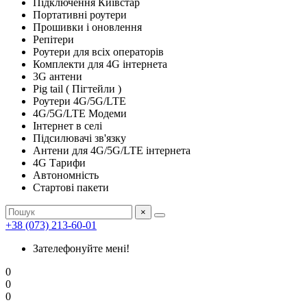
Підключення Київстар
Портативні роутери
Прошивки і оновлення
Репітери
Роутери для всіх операторів
Комплекти для 4G інтернета
3G антени
Pig tail ( Пігтейли )
Роутери 4G/5G/LTE
4G/5G/LTE Модеми
Інтернет в селі
Підсилювачі зв'язку
Антени для 4G/5G/LTE інтернета
4G Тарифи
Автономність
Стартові пакети
×
+38 (073) 213-60-01
Зателефонуйте мені!
0
0
0