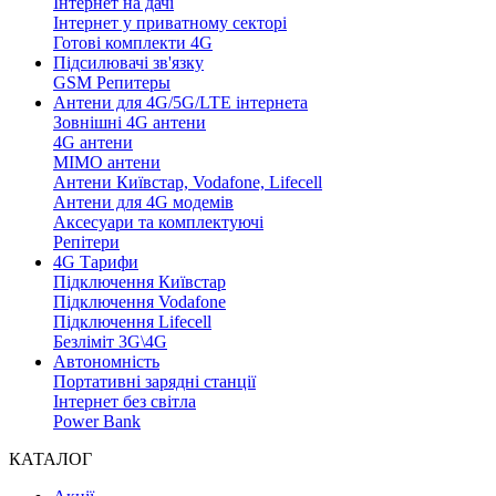
Інтернет на дачі
Інтернет у приватному секторі
Готові комплекти 4G
Підсилювачі зв'язку
GSM Репитеры
Антени для 4G/5G/LTE інтернета
Зовнішні 4G антени
4G антени
MIMO антени
Антени Київстар, Vodafone, Lifecell
Антени для 4G модемів
Аксесуари та комплектуючі
Репітери
4G Тарифи
Підключення Київстар
Підключення Vodafone
Підключення Lifecell
Безліміт 3G\4G
Автономність
Портативні зарядні станції
Інтернет без світла
Power Bank
КАТАЛОГ