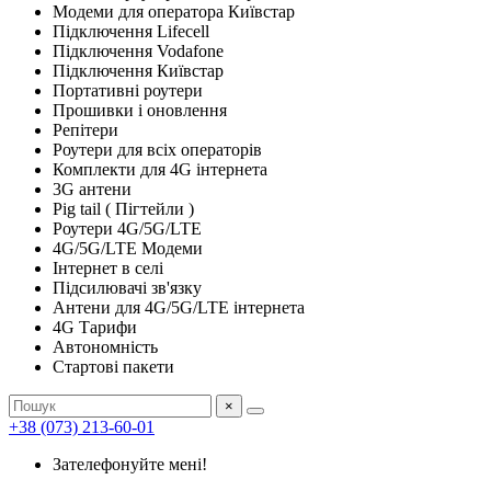
Модеми для оператора Київстар
Підключення Lifecell
Підключення Vodafone
Підключення Київстар
Портативні роутери
Прошивки і оновлення
Репітери
Роутери для всіх операторів
Комплекти для 4G інтернета
3G антени
Pig tail ( Пігтейли )
Роутери 4G/5G/LTE
4G/5G/LTE Модеми
Інтернет в селі
Підсилювачі зв'язку
Антени для 4G/5G/LTE інтернета
4G Тарифи
Автономність
Стартові пакети
×
+38 (073) 213-60-01
Зателефонуйте мені!