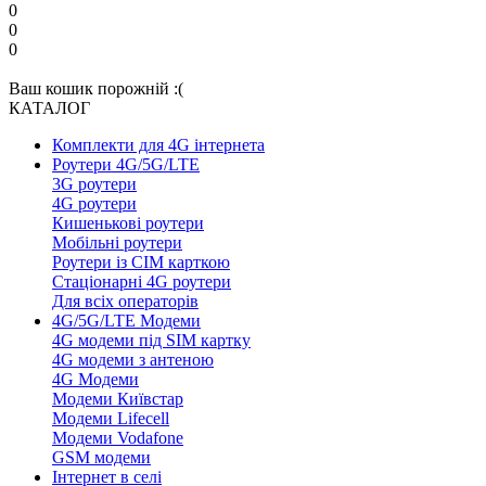
0
0
0
Ваш кошик порожній :(
КАТАЛОГ
Комплекти для 4G інтернета
Роутери 4G/5G/LTE
3G роутери
4G роутери
Кишенькові роутери
Мобільні роутери
Роутери із СІМ карткою
Стаціонарні 4G роутери
Для всіх операторів
4G/5G/LTE Модеми
4G модеми під SIM картку
4G модеми з антеною
4G Модеми
Модеми Київстар
Модеми Lifecell
Модеми Vodafone
GSM модеми
Інтернет в селі