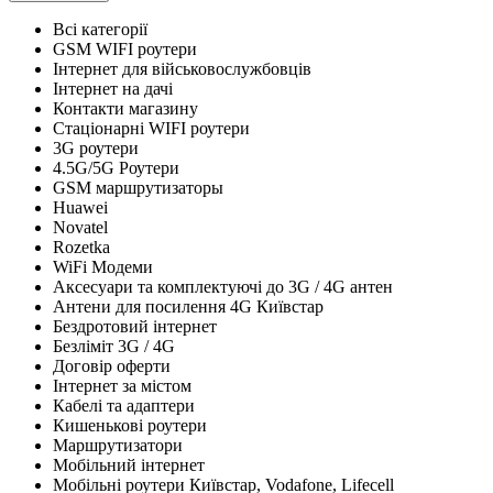
Всі категорії
GSM WIFI роутери
Інтернет для військовослужбовців
Інтернет на дачі
Контакти магазину
Стаціонарні WIFI роутери
3G роутери
4.5G/5G Роутери
GSM маршрутизаторы
Huawei
Novatel
Rozetka
WiFi Модеми
Аксесуари та комплектуючі до 3G / 4G антен
Антени для посилення 4G Київстар
Бездротовий інтернет
Безліміт 3G / 4G
Договір оферти
Інтернет за містом
Кабелі та адаптери
Кишенькові роутери
Маршрутизатори
Мобільний інтернет
Мобільні роутери Київстар, Vodafone, Lifecell