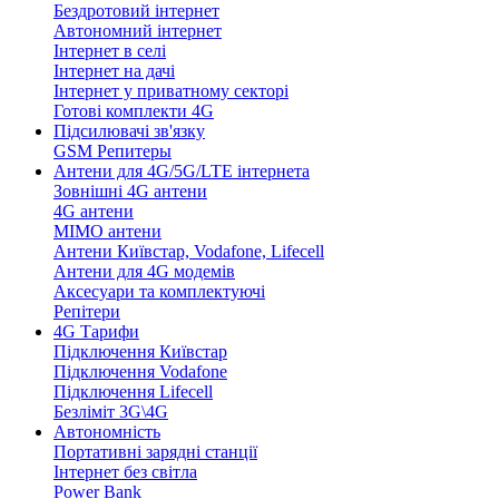
Бездротовий інтернет
Автономний інтернет
Інтернет в селі
Інтернет на дачі
Інтернет у приватному секторі
Готові комплекти 4G
Підсилювачі зв'язку
GSM Репитеры
Антени для 4G/5G/LTE інтернета
Зовнішні 4G антени
4G антени
MIMO антени
Антени Київстар, Vodafone, Lifecell
Антени для 4G модемів
Аксесуари та комплектуючі
Репітери
4G Тарифи
Підключення Київстар
Підключення Vodafone
Підключення Lifecell
Безліміт 3G\4G
Автономність
Портативні зарядні станції
Інтернет без світла
Power Bank