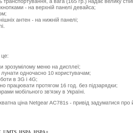
транспортування, а вага (165 гр.) надає велику стійк
кнопками - на верхній панелі девайса;
ом;
ішніх антен - на нижній панелі;
і.
 це:
ки зрозумілому меню на дисплеї;
е лунати одночасно 10 користувачам;
боти в 3G і 4G;
но працювати протягом 16 год. без підзарядки;
рами мобільного зв'язку в Україні.
екватна ціна Netgear AC781s - привід задуматися про 
, UMTS, HSPA, HSPA+