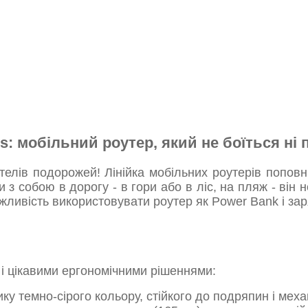
s: мобільний роутер, який не боїться ні п
телів подорожей! Лінійка мобільних роутерів попо
з собою в дорогу - в гори або в ліс, на пляж - він не
можливість використовувати роутер як Power Bank і 
і цікавими ергономічними рішеннями:
у темно-сірого кольору, стійкого до подряпин і меха