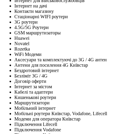
Інтернет для військовослужбовців
Інтернет на дачі
Контакти магазину
Стаціонарні WIFI роутери
3G роутери
4.5G/5G Роутери
GSM маршрутизаторы
Huawei
Novatel
Rozetka
WiFi Модеми
Аксесуари та комплектуючі до 3G / 4G антен
Антени для посилення 4G Київстар
Бездротовий інтернет
Безліміт 3G / 4G
Договір оферти
Інтернет за містом
Кабелі та адаптери
Кишенькові роутери
Маршрутизатори
Мобільний інтернет
Мобільні роутери Київстар, Vodafone, Lifecell
Модеми для оператора Київстар
Підключення Lifecell
Підключення Vodafone