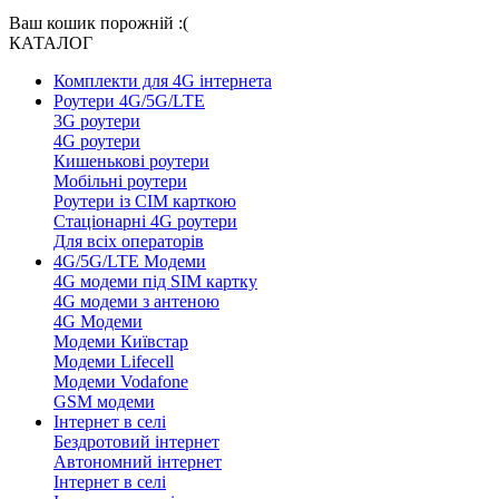
Ваш кошик порожній :(
КАТАЛОГ
Комплекти для 4G інтернета
Роутери 4G/5G/LTE
3G роутери
4G роутери
Кишенькові роутери
Мобільні роутери
Роутери із СІМ карткою
Стаціонарні 4G роутери
Для всіх операторів
4G/5G/LTE Модеми
4G модеми під SIM картку
4G модеми з антеною
4G Модеми
Модеми Київстар
Модеми Lifecell
Модеми Vodafone
GSM модеми
Інтернет в селі
Бездротовий інтернет
Автономний інтернет
Інтернет в селі