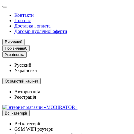
Контакти
Про нас
Доставка і оплата
Договір публічної оферти
Вибране
0
Порівняння
0
Українська
Русский
Українська
Особистий кабінет
Авторизація
Реєстрація
Всі категорії
Всі категорії
GSM WIFI роутери