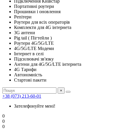
Підключення Київстар
Портативні роутери
Прошивки і оновлення
Репітери
Роутери для всіх операторів
Комплекти для 4G інтернета
3G антени
Pig tail ( Пігтейли )
Роутери 4G/5G/LTE
4G/5G/LTE Модеми
Інтернет в селі
Підсилювачі зв'язку
Антени для 4G/5G/LTE інтернета
4G Тарифи
Автономність
Стартові пакети
×
+38 (073) 213-60-01
Зателефонуйте мені!
0
0
0