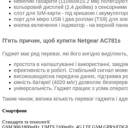
невеликі габарити (110x69x15.2 мм) полегшують 
кольоровий дисплей (2,4 дюйма) з сенсорними 
слот для SIM-карти - під кришкою і акумулятор
порт для мікро USB і два роз'єми (TS9) для зовн
кнопка включення і індикатор - на верхній панел
П'ять причин, щоб купити Netgear AC781s
Гаджет має ряд переваг, які його вигідно виділяють,
простота в налаштуванні і використанні, завдя
ефективність в роботі. Стабільний сигнал мож
високошвидкісна передача даних, підтримка ро
ємність батареї (4020 мАг) дозволяє безперерв
універсальність. Гаджет працює з усіма операто
Таким чином, велика кількість переваг гаджета і ад
Смартфони
Стандарти та технології
GSM 900/1800mHz, UMTS 2100mHz, 4G LTE GSM GPRS/EDGE