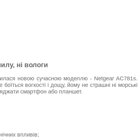
илу, ні вологи
внилася новою сучасною моделлю - Netgear AC781s.
 боїться вогкості і дощу, йому не страшні ні морські
заряджати смартфон або планшет.
нічних впливів;