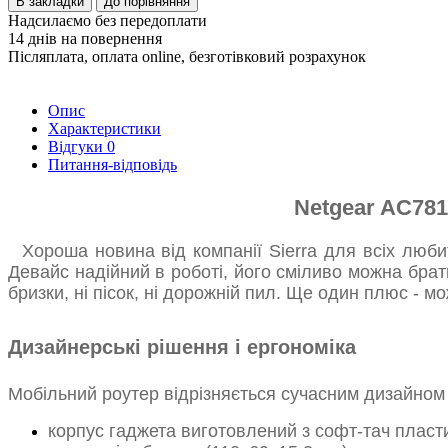
В закладки
До порівняння
Надсилаємо без передоплати
14 днів на повернення
Післяплата, оплата online, безготівковий розрахунок
Опис
Характеристики
Відгуки
0
Питання-відповідь
Netgear AC781
Хороша новина від компанії Sierra для всіх люби
Девайс надійний в роботі, його сміливо можна брати 
бризки, ні пісок, ні дорожній пил. Ще один плюс - 
Дизайнерські рішення і ергономіка
Мобільний роутер відрізняється сучасним дизайном 
корпус гаджета виготовлений з софт-тач пластик