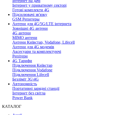
Інтернет на дачі
Інтернет у приватному секторі
Готові комплекти 4G
Підсилювачі зв'язку
GSM Репитеры
Антени для 4G/5G/LTE інтернета
Зовнішні 4G антени
4G антени
MIMO антени
Антени Київстар, Vodafone, Lifecell
Антени для 4G модемів
Аксесуари та комплектуючі
Репітери
4G Тарифи
Підключення Київстар
Підключення Vodafone
Підключення Lifecell
Безліміт 3G\4G
Автономність
Портативні зарядні станції
Інтернет без світла
Power Bank
КАТАЛОГ