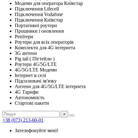
Модеми для оператора Київстар
Підключення Lifecell
Підключення Vodafone
Підключення Київстар
Портативні роутери
Прошивки і оновлення
Репітери
Роутери для всіх операторів
Комплекти для 4G інтернета
3G антени
Pig tail ( Пігтейли )
Роутери 4G/5G/LTE
4G/5G/LTE Модеми
Інтернет в селі
Підсилювачі зв'язку
Антени для 4G/5G/LTE інтернета
4G Тарифи
Автономність
Стартові пакети
×
+38 (073) 213-60-01
Зателефонуйте мені!