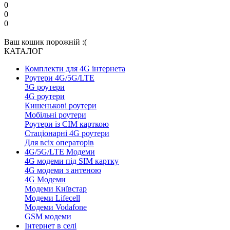
0
0
0
Ваш кошик порожній :(
КАТАЛОГ
Комплекти для 4G інтернета
Роутери 4G/5G/LTE
3G роутери
4G роутери
Кишенькові роутери
Мобільні роутери
Роутери із СІМ карткою
Стаціонарні 4G роутери
Для всіх операторів
4G/5G/LTE Модеми
4G модеми під SIM картку
4G модеми з антеною
4G Модеми
Модеми Київстар
Модеми Lifecell
Модеми Vodafone
GSM модеми
Інтернет в селі