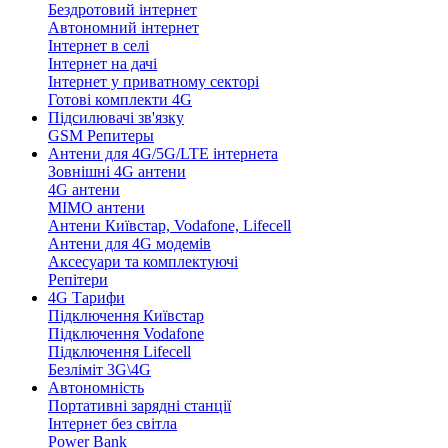
Бездротовий інтернет
Автономний інтернет
Інтернет в селі
Інтернет на дачі
Інтернет у приватному секторі
Готові комплекти 4G
Підсилювачі зв'язку
GSM Репитеры
Антени для 4G/5G/LTE інтернета
Зовнішні 4G антени
4G антени
MIMO антени
Антени Київстар, Vodafone, Lifecell
Антени для 4G модемів
Аксесуари та комплектуючі
Репітери
4G Тарифи
Підключення Київстар
Підключення Vodafone
Підключення Lifecell
Безліміт 3G\4G
Автономність
Портативні зарядні станції
Інтернет без світла
Power Bank