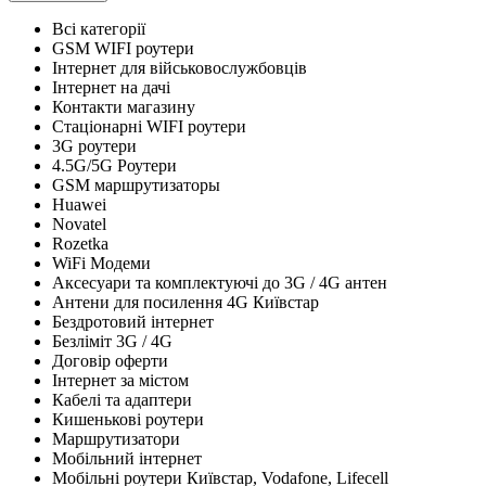
Всі категорії
GSM WIFI роутери
Інтернет для військовослужбовців
Інтернет на дачі
Контакти магазину
Стаціонарні WIFI роутери
3G роутери
4.5G/5G Роутери
GSM маршрутизаторы
Huawei
Novatel
Rozetka
WiFi Модеми
Аксесуари та комплектуючі до 3G / 4G антен
Антени для посилення 4G Київстар
Бездротовий інтернет
Безліміт 3G / 4G
Договір оферти
Інтернет за містом
Кабелі та адаптери
Кишенькові роутери
Маршрутизатори
Мобільний інтернет
Мобільні роутери Київстар, Vodafone, Lifecell