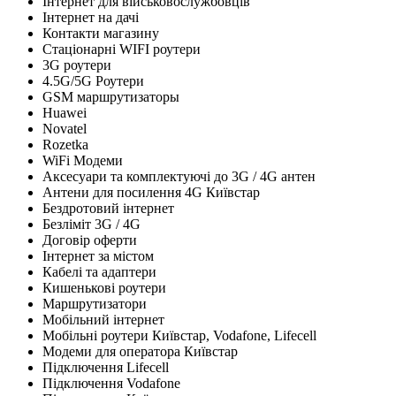
Інтернет для військовослужбовців
Інтернет на дачі
Контакти магазину
Стаціонарні WIFI роутери
3G роутери
4.5G/5G Роутери
GSM маршрутизаторы
Huawei
Novatel
Rozetka
WiFi Модеми
Аксесуари та комплектуючі до 3G / 4G антен
Антени для посилення 4G Київстар
Бездротовий інтернет
Безліміт 3G / 4G
Договір оферти
Інтернет за містом
Кабелі та адаптери
Кишенькові роутери
Маршрутизатори
Мобільний інтернет
Мобільні роутери Київстар, Vodafone, Lifecell
Модеми для оператора Київстар
Підключення Lifecell
Підключення Vodafone