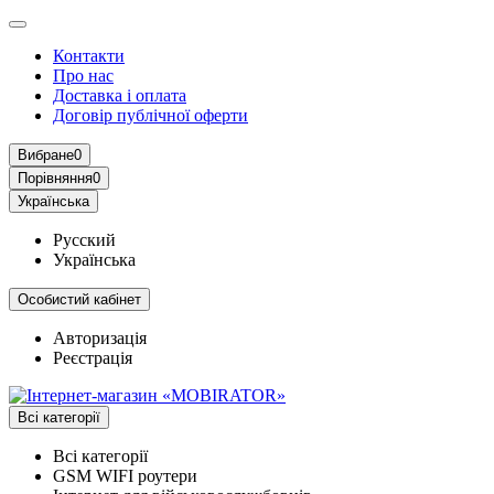
Контакти
Про нас
Доставка і оплата
Договір публічної оферти
Вибране
0
Порівняння
0
Українська
Русский
Українська
Особистий кабінет
Авторизація
Реєстрація
Всі категорії
Всі категорії
GSM WIFI роутери