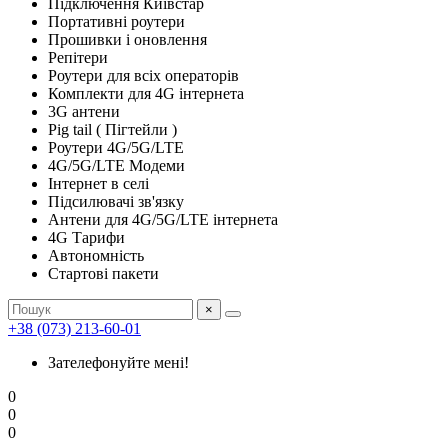
Підключення Київстар
Портативні роутери
Прошивки і оновлення
Репітери
Роутери для всіх операторів
Комплекти для 4G інтернета
3G антени
Pig tail ( Пігтейли )
Роутери 4G/5G/LTE
4G/5G/LTE Модеми
Інтернет в селі
Підсилювачі зв'язку
Антени для 4G/5G/LTE інтернета
4G Тарифи
Автономність
Стартові пакети
×
+38 (073) 213-60-01
Зателефонуйте мені!
0
0
0