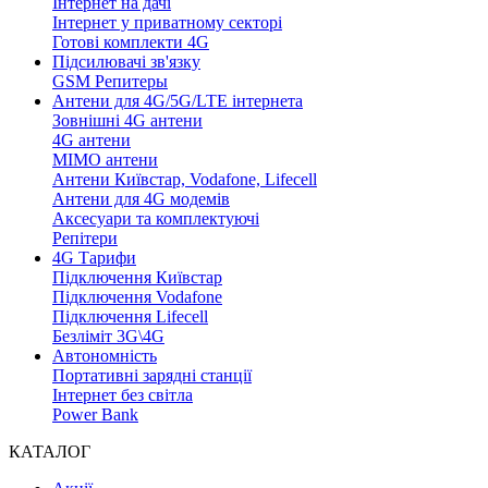
Інтернет на дачі
Інтернет у приватному секторі
Готові комплекти 4G
Підсилювачі зв'язку
GSM Репитеры
Антени для 4G/5G/LTE інтернета
Зовнішні 4G антени
4G антени
MIMO антени
Антени Київстар, Vodafone, Lifecell
Антени для 4G модемів
Аксесуари та комплектуючі
Репітери
4G Тарифи
Підключення Київстар
Підключення Vodafone
Підключення Lifecell
Безліміт 3G\4G
Автономність
Портативні зарядні станції
Інтернет без світла
Power Bank
КАТАЛОГ