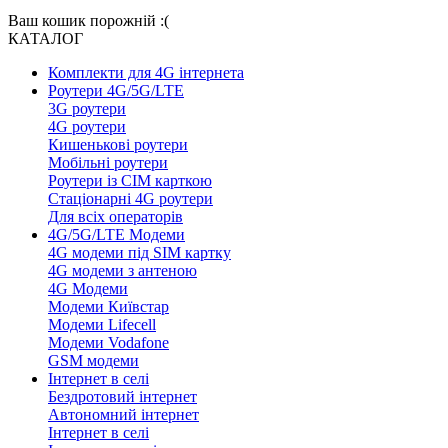
Ваш кошик порожній :(
КАТАЛОГ
Комплекти для 4G інтернета
Роутери 4G/5G/LTE
3G роутери
4G роутери
Кишенькові роутери
Мобільні роутери
Роутери із СІМ карткою
Стаціонарні 4G роутери
Для всіх операторів
4G/5G/LTE Модеми
4G модеми під SIM картку
4G модеми з антеною
4G Модеми
Модеми Київстар
Модеми Lifecell
Модеми Vodafone
GSM модеми
Інтернет в селі
Бездротовий інтернет
Автономний інтернет
Інтернет в селі