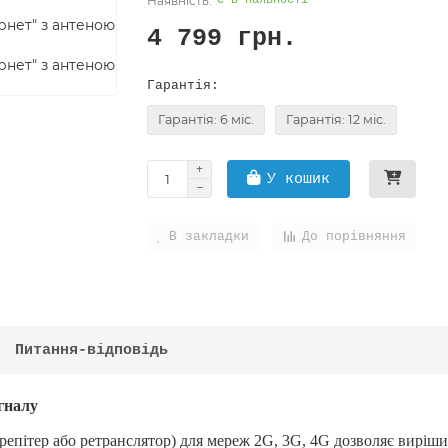
Є в наявності
4 799 грн.
Гарантія:
Гарантія: 6 міс.
Гарантія: 12 міс.
У кошик
В закладки
До порівняння
Питання-відповідь
гналу
(репітер або ретранслятор) для мереж 2G, 3G, 4G дозволяє виріши