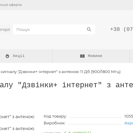
ічної оферти
+38 (07
егорії
Акції
Новини
игналу "Дзвінки+ інтернет" з антеною 11 Дб (900/1800 Мгц)
алу "Дзвінки+ інтернет" з ант
Код товару:
1055
Виробник:
Asp