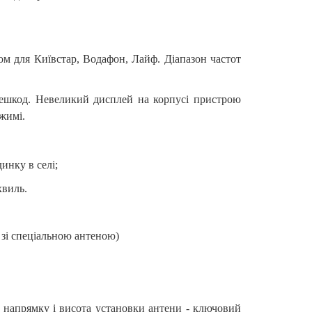
ом для Київстар, Водафон, Лайф. Діапазон частот
решкод. Невеликий дисплей на корпусі пристрою
жимі.
инку в селі;
хвиль.
 зі спеціальною антеною)
р напрямку і висота установки антени - ключовий