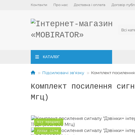
Контакти
Про нас
Доставка і оплата
Договір публ
Всі кат
КАТАЛОГ
Підсилювачі зв'язку
Комплект посилення с
Комплект посилення сигн
Мгц)
Хіт продажу
Краща ціна