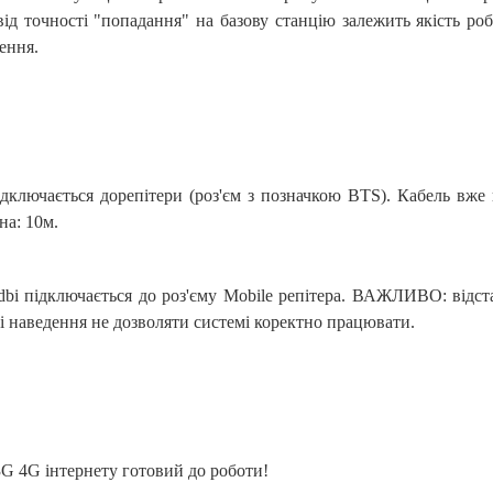
д точності "попадання" на базову станцію залежить якість ро
ення.
ідключається дорепітери (роз'єм з позначкою BTS). Кабель вже
на: 10м.
dbi підключається до роз'єму Mobile репітера. ВАЖЛИВО: відс
і наведення не дозволяти системі коректно працювати.
3G 4G інтернету готовий до роботи!