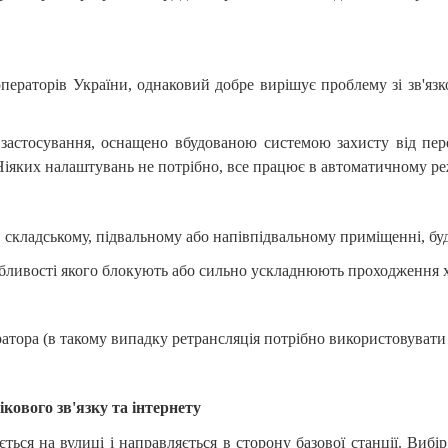
ператорів України, однаковий добре вирішує проблему зі зв'язк
 застосування, оснащено вбудованою системою захисту від пе
Ніяких налаштувань не потрібно, все працює в автоматичному ре
, складському, підвальному або напівпідвальному приміщенні, буд
обливості якого блокують або сильно ускладнюють проходження 
ератора (в такому випадку ретрансляція потрібно використовувати
кового зв'язку та інтернету
ься на вулиці і направляється в сторону базової станції. Вибі