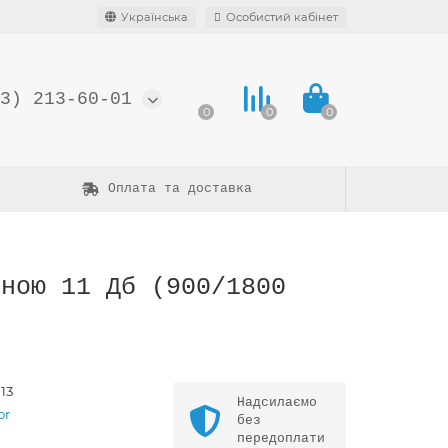
Українська
Особистий кабінет
3) 213-60-01
0
0
0
Оплата та доставка
еною 11 Дб (900/1800
13
Надсилаємо
or
без
передоплати