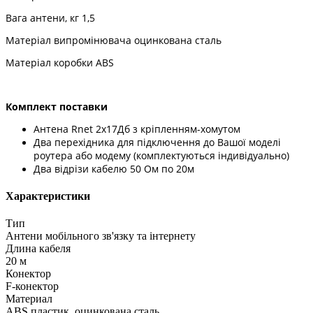
Вага антени, кг 1,5
Матеріал випромінювача оцинкована сталь
Матеріал коробки ABS
Комплект поставки
Антена Rnet 2x17Дб з кріпленням-хомутом
Два перехідника для підключення до Вашої моделі
роутера або модему (комплектуються індивідуально)
Два відрізи кабелю 50 Ом по 20м
Характеристики
Тип
Антени мобільного зв'язку та інтернету
Длина кабеля
20 м
Конектор
F-конектор
Материал
ABS пластик, оцинкована сталь