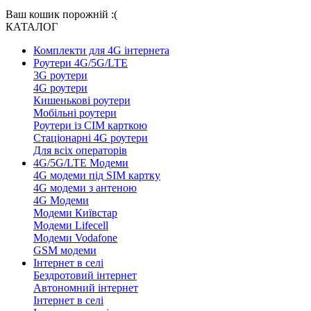
Ваш кошик порожній :(
КАТАЛОГ
Комплекти для 4G інтернета
Роутери 4G/5G/LTE
3G роутери
4G роутери
Кишенькові роутери
Мобільні роутери
Роутери із СІМ карткою
Стаціонарні 4G роутери
Для всіх операторів
4G/5G/LTE Модеми
4G модеми під SIM картку
4G модеми з антеною
4G Модеми
Модеми Київстар
Модеми Lifecell
Модеми Vodafone
GSM модеми
Інтернет в селі
Бездротовий інтернет
Автономний інтернет
Інтернет в селі