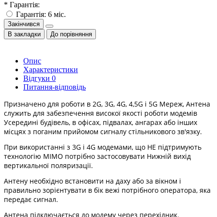
* Гарантія:
Гарантія: 6 міс.
Закінчився
В закладки
До порівняння
Опис
Характеристики
Відгуки
0
Питання-відповідь
Призначено для роботи в 2G, 3G, 4G, 4,5G і 5G Мереж, Антена
служить для забезпечення високої якості роботи модемів
Усередині будівель, в офісах, підвалах, ангарах або інших
місцях з поганим прийомом сигналу стільникового зв'язку.
При використанні з 3G і 4G модемами, що НЕ підтримують
технологію MIMO потрібно застосовувати Нижній вихід
вертикальної поляризації.
Антену необхідно встановити на даху або за вікном і
правильно зорієнтувати в бік вежі потрібного оператора, яка
передає сигнал.
Антена підключається до модему через перехідник.