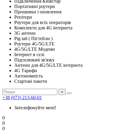
Підключення Київстар
Портативні роутери
Прошивки і оновлення
Репітери
Роутери для всіх операторів
Комплекти для 4G інтернета
3G антени
Pig tail ( Пігтейли )
Роутери 4G/5G/LTE
4G/5G/LTE Модеми
Інтернет в селі
Підсилювачі зв'язку
Антени для 4G/5G/LTE інтернета
4G Тарифи
Автономність
Стартові пакети
×
+38 (073) 213-60-01
Зателефонуйте мені!
0
0
0