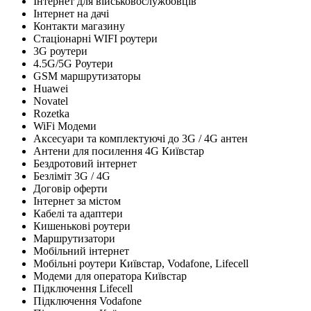
Інтернет для військовослужбовців
Інтернет на дачі
Контакти магазину
Стаціонарні WIFI роутери
3G роутери
4.5G/5G Роутери
GSM маршрутизаторы
Huawei
Novatel
Rozetka
WiFi Модеми
Аксесуари та комплектуючі до 3G / 4G антен
Антени для посилення 4G Київстар
Бездротовий інтернет
Безліміт 3G / 4G
Договір оферти
Інтернет за містом
Кабелі та адаптери
Кишенькові роутери
Маршрутизатори
Мобільний інтернет
Мобільні роутери Київстар, Vodafone, Lifecell
Модеми для оператора Київстар
Підключення Lifecell
Підключення Vodafone