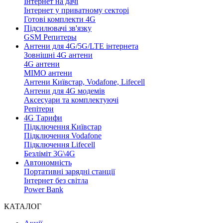
Інтернет на дачі
Інтернет у приватному секторі
Готові комплекти 4G
Підсилювачі зв'язку
GSM Репитеры
Антени для 4G/5G/LTE інтернета
Зовнішні 4G антени
4G антени
MIMO антени
Антени Київстар, Vodafone, Lifecell
Антени для 4G модемів
Аксесуари та комплектуючі
Репітери
4G Тарифи
Підключення Київстар
Підключення Vodafone
Підключення Lifecell
Безліміт 3G\4G
Автономність
Портативні зарядні станції
Інтернет без світла
Power Bank
КАТАЛОГ