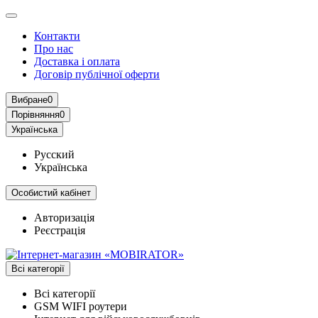
Контакти
Про нас
Доставка і оплата
Договір публічної оферти
Вибране
0
Порівняння
0
Українська
Русский
Українська
Особистий кабінет
Авторизація
Реєстрація
Всі категорії
Всі категорії
GSM WIFI роутери