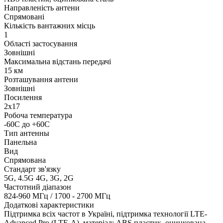
Направленість антени
Спрямовані
Кількість вантажних місць
1
Області застосування
Зовнішні
Максимальна відстань передачі
15 км
Розташування антени
Зовнішні
Посилення
2х17
Робоча температура
-60С до +60С
Тип антенны
Панельна
Вид
Спрямована
Стандарт зв'язку
5G, 4.5G 4G, 3G, 2G
Частотний діапазон
824-960 МГц / 1700 - 2700 МГц
Додаткові характеристики
Підтримка всіх частот в Україні, підтримка технології LTE-
Advanced Pro (LTE-A), матеріал: ABS пластик, оцинкована