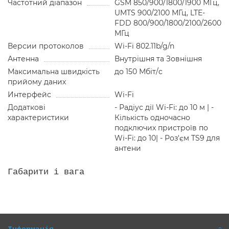
Частотний діапазон
GSM 850/900/1800/1900 МГц,
UMTS 900/2100 МГц, LTE-
FDD 800/900/1800/2100/2600
МГц
Версии протоколов
Wi-Fi 802.11b/g/n
Антенна
Внутрішня та Зовнішня
Максимальна швидкість
до 150 Мбіт/c
прийому даних
Интерфейс
Wi-Fi
Додаткові
- Радіус дії Wi-Fi: до 10 м | -
характеристики
Кількість одночасно
подключих пристроїв по
Wi-Fi: до 10| - Роз'єм TS9 для
антени
Габарити і вага